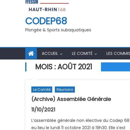
ns secourisme 2025/26
Inscriptions Examen et Stage initi
initiateurs 2025-2026
CODEP68
Plongée & Sports subaquatiques
ACCUEIL
LE COMITÉ
LES COMMI
MOIS :
AOÛT 2021
Le Comité
Réunions
(Archive) Assemblée Générale
11/10/2021
L’assemblée générale non élective du Codep 68
eu lieu le lundi 11 octobre 2021 à 19h30. Elle s’est