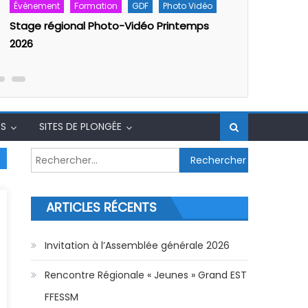
Évènement
Formation
GDF
Photo Vidéo
Séminaire
Stage régional Photo-Vidéo Printemps
2026
S
SITES DE PLONGÉE
Rechercher :
ARTICLES RÉCENTS
Invitation à l’Assemblée générale 2026
Rencontre Régionale « Jeunes » Grand EST
FFESSM