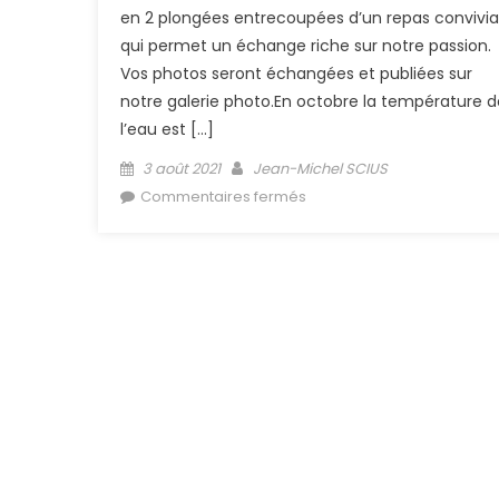
en 2 plongées entrecoupées d’un repas convivia
qui permet un échange riche sur notre passion.
Vos photos seront échangées et publiées sur
notre galerie photo.En octobre la température d
l’eau est […]
Posted on
Author
3 août 2021
Jean-Michel SCIUS
sur (Archive) Les 6ème dé
Commentaires fermés
en liberté de Colmar 2021