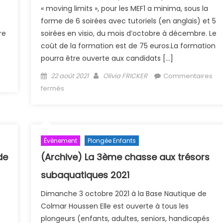
e
« moving limits », pour les MEF1 a minima, sous la
forme de 6 soirées avec tutoriels (en anglais) et 5
re
soirées en visio, du mois d’octobre à décembre. Le
coût de la formation est de 75 euros.La formation
pourra être ouverte aux candidats […]
Posted on
Author
22 août 2021
Olivia FRICKER
Commentaires
sur (Archive) Formation compensation pour les
fermés
cadres 2021
Évènement
Plongée Enfants
de
(Archive) La 3ème chasse aux trésors
subaquatiques 2021
Dimanche 3 octobre 2021 à la Base Nautique de
Colmar Houssen Elle est ouverte à tous les
plongeurs (enfants, adultes, seniors, handicapés