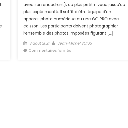
l
avec son encadrant), du plus petit niveau jusqu’au
plus expérimenté. Il suffit d’être équipé d’un
appareil photo numérique ou une GO PRO avec
e
caisson. Les participants doivent photographier
l’ensemble des photos imposées figurant […]
Posted on
Author
3 août 2021
Jean-Michel SCIUS
clics
sur (Archive) La 3ème chasse
Commentaires fermés
aux trésors subaquatiques 202