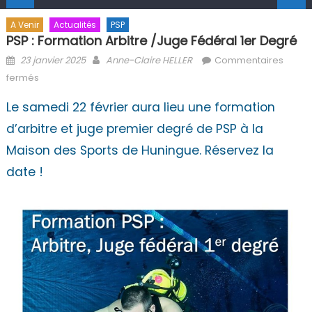
A Venir
Actualités
PSP
PSP : Formation Arbitre /juge Fédéral 1er Degré
Posted on
Author
23 janvier 2025
Anne-Claire HELLER
Commentaires
sur PSP : Formation arbitre /juge fédéral 1er degré
fermés
Le samedi 22 février aura lieu une formation
d’arbitre et juge premier degré de PSP à la
Maison des Sports de Huningue. Réservez la
date !