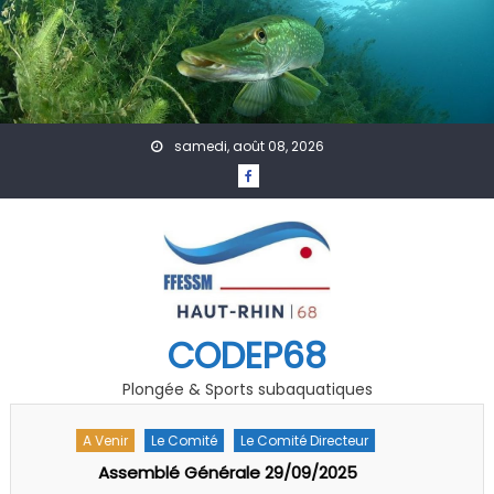
Skip to content
samedi, août 08, 2026
CODEP68
Plongée & Sports subaquatiques
A Venir
Actualités
Formation
Technique
Inscriptions Examen et Stage initial initiateurs 2025-