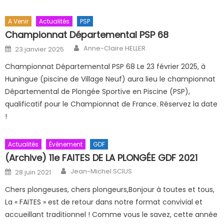
A Venir
Actualités
PSP
Championnat Départemental PSP 68
Author
Posted on
Anne-Claire HELLER
23 janvier 2025
Championnat Départemental PSP 68 Le 23 février 2025, à
Huningue (piscine de Village Neuf) aura lieu le championnat
Départemental de Plongée Sportive en Piscine (PSP),
qualificatif pour le Championnat de France. Réservez la date
!
Actualités
Évènement
GDF
(Archive) 11e FAITES DE LA PLONGÉE GDF 2021
Author
Posted on
Jean-Michel SCIUS
28 juin 2021
Chers plongeuses, chers plongeurs,Bonjour à toutes et tous,
La « FAITES » est de retour dans notre format convivial et
accueillant traditionnel ! Comme vous le savez, cette année