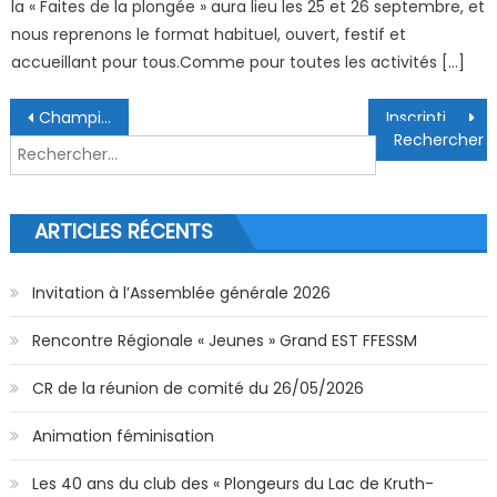
la « Faites de la plongée » aura lieu les 25 et 26 septembre, et
nous reprenons le format habituel, ouvert, festif et
accueillant pour tous.Comme pour toutes les activités […]
Navigation de l’article
Championnat Départemental PSP 68
Inscription au tribunal du bureau du CODEP 2024
Rechercher :
ARTICLES RÉCENTS
Invitation à l’Assemblée générale 2026
Rencontre Régionale « Jeunes » Grand EST FFESSM
CR de la réunion de comité du 26/05/2026
Animation féminisation
Les 40 ans du club des « Plongeurs du Lac de Kruth-