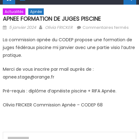
Actualités
Apnée
APNEE FORMATION DE JUGES PISCINE
Posted on
Author
sur 
5 janvier 2024
Olivia FRICKER
Commentaires fermés
FOR
La commission apnée du CODEP propose une formation de
DE J
juges fédéraux piscine mi janvier avec une partie visio l’autre
PISC
pratique.
Merci de vous inscrire par mail auprès de :
apnee.stage@orange.fr
Pré-requis : diplôme d’apnéiste piscine + RIFA Apnée.
Olivia FRICKER Commission Apnée – CODEP 68