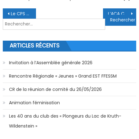
Navigation de l’article
Le CPS Rixheim a un nouveau Président
L’ACA Colmar a une nouvelle Présidente
Rechercher :
ARTICLES RÉCENTS
Invitation à l’Assemblée générale 2026
Rencontre Régionale « Jeunes » Grand EST FFESSM
CR de la réunion de comité du 26/05/2026
Animation féminisation
Les 40 ans du club des « Plongeurs du Lac de Kruth-
Wildenstein »