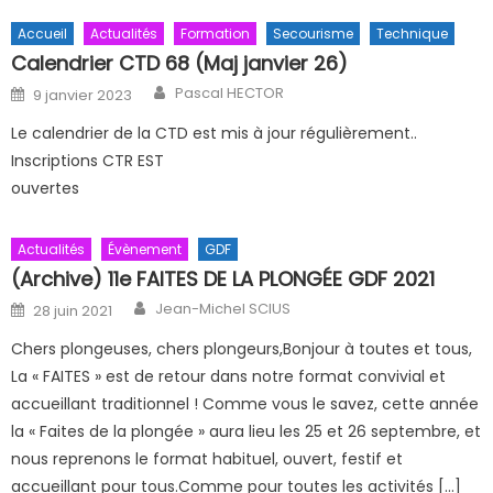
Accueil
Actualités
Formation
Secourisme
Technique
Calendrier CTD 68 (Maj janvier 26)
Author
Posted on
Pascal HECTOR
9 janvier 2023
Le calendrier de la CTD est mis à jour régulièrement..
Inscriptions CTR EST
ouvertes
Actualités
Évènement
GDF
(Archive) 11e FAITES DE LA PLONGÉE GDF 2021
Author
Posted on
Jean-Michel SCIUS
28 juin 2021
Chers plongeuses, chers plongeurs,Bonjour à toutes et tous,
La « FAITES » est de retour dans notre format convivial et
accueillant traditionnel ! Comme vous le savez, cette année
la « Faites de la plongée » aura lieu les 25 et 26 septembre, et
nous reprenons le format habituel, ouvert, festif et
accueillant pour tous.Comme pour toutes les activités […]