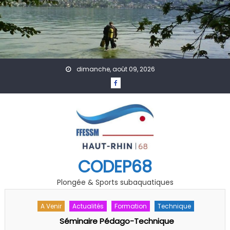
Skip to content
dimanche, août 09, 2026
CODEP68
Plongée & Sports subaquatiques
A Venir
Accueil
Actualités
Affiches
Évènement
Formation
GDF
Photo Vidéo