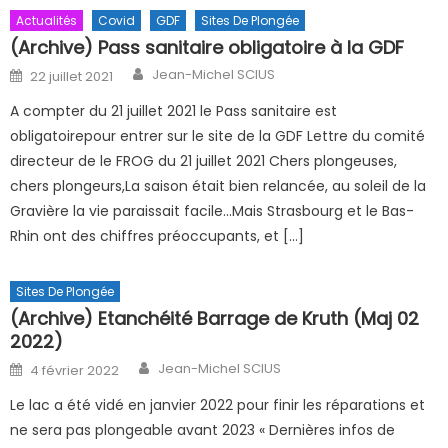
Actualités
Covid
GDF
Sites De Plongée
(Archive) Pass sanitaire obligatoire à la GDF
Author
Posted on
Jean-Michel SCIUS
22 juillet 2021
A compter du 21 juillet 2021 le Pass sanitaire est
obligatoirepour entrer sur le site de la GDF Lettre du comité
directeur de le FROG du 21 juillet 2021 Chers plongeuses,
chers plongeurs,La saison était bien relancée, au soleil de la
Gravière la vie paraissait facile…Mais Strasbourg et le Bas-
Rhin ont des chiffres préoccupants, et […]
Sites De Plongée
(Archive) Etanchéité Barrage de Kruth (Maj 02
2022)
Author
Posted on
Jean-Michel SCIUS
4 février 2022
Le lac a été vidé en janvier 2022 pour finir les réparations et
ne sera pas plongeable avant 2023 « Dernières infos de