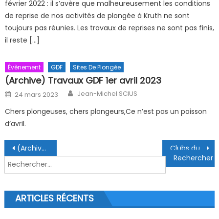
février 2022 : il s’avère que malheureusement les conditions
de reprise de nos activités de plongée à Kruth ne sont
toujours pas réunies. Les travaux de reprises ne sont pas finis,
il reste […]
Évènement
GDF
Sites De Plongée
(Archive) Travaux GDF 1er avril 2023
Author
Posted on
Jean-Michel SCIUS
24 mars 2023
Chers plongeuses, chers plongeurs,Ce n’est pas un poisson
d’avril.
Navigation de l’article
(Archive) La 4ème chasse aux trésors subaquatiques 02/10/2022
Clubs du Bas-Rhin (Codep 67)
Rechercher :
ARTICLES RÉCENTS