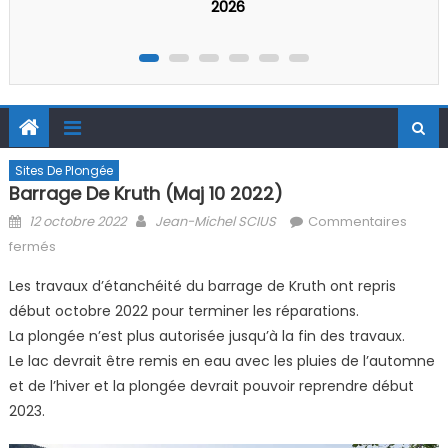
Sites De Plongée
Barrage De Kruth (Maj 10 2022)
Posted on
Author
12 octobre 2022
Jean-Michel SCIUS
Commentaires
sur Barrage De Kruth (Maj 10 2022)
fermés
Les travaux d’étanchéité du barrage de Kruth ont repris
début octobre 2022 pour terminer les réparations.
La plongée n’est plus autorisée jusqu’à la fin des travaux.
Le lac devrait être remis en eau avec les pluies de l’automne
et de l’hiver et la plongée devrait pouvoir reprendre début
2023.