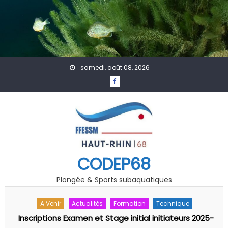
Skip to content
samedi, août 08, 2026
CODEP68
Plongée & Sports subaquatiques
A Venir
Accueil
Actualités
-
Rencontre Régionale « Jeunes » Grand EST FFESSM