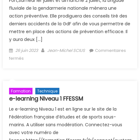
Fort,Samedi 1er juillet et dimanche 2 juillet, la brigade
fluviale de la gendarmerie nationale mènera une
action préventive. Elle prodiguera des conseils tiré des
derniers accidents de la GdF afin de vous permettre de
mettre en place des actions de prévention efficace. Il
y aura deux […]
Posted on
Author
26 juin 2023
Jean-Michel SCIUS
Commentaires
sur (Archive) Echange Gendarmerie les 1er et 2 juillet à
fermés
la GDF
Formation
Technique
e-learning Niveau 1 FFESSM
Le e-learning Niveau 1 est en ligne sur le site de la
Fédération française d’études et de sports sous-
marins. A utiliser sans modération. Connectez-vous
avec votre numéro de