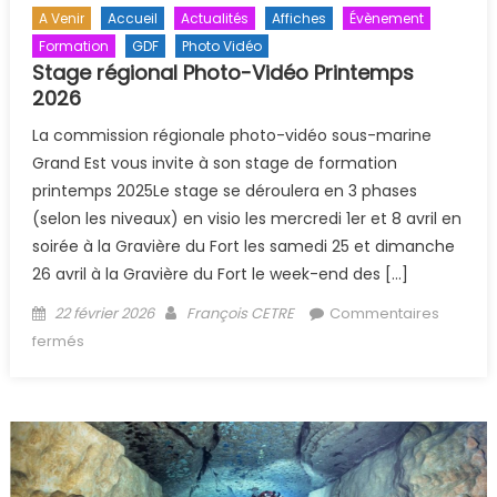
A Venir
Accueil
Actualités
Affiches
Évènement
Formation
GDF
Photo Vidéo
Stage régional Photo-Vidéo Printemps
2026
La commission régionale photo-vidéo sous-marine
Grand Est vous invite à son stage de formation
printemps 2025Le stage se déroulera en 3 phases
(selon les niveaux) en visio les mercredi 1er et 8 avril en
soirée à la Gravière du Fort les samedi 25 et dimanche
26 avril à la Gravière du Fort le week-end des […]
Posted on
Author
22 février 2026
François CETRE
Commentaires
sur Stage régional Photo-Vidéo Printemps 2026
fermés