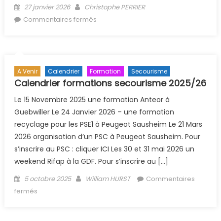
Posted on
Author
27 janvier 2026
Christophe PERRIER
sur PLONGÉE SOUTERRAINE
Commentaires fermés
A Venir
Calendrier
Formation
Secourisme
Calendrier formations secourisme 2025/26
Le 15 Novembre 2025 une formation Anteor à
Guebwiller Le 24 Janvier 2026 – une formation
recyclage pour les PSE1 à Peugeot Sausheim Le 21 Mars
2026 organisation d’un PSC à Peugeot Sausheim. Pour
s’inscrire au PSC : cliquer ICI Les 30 et 31 mai 2026 un
weekend Rifap à la GDF. Pour s’inscrire au […]
Posted on
Author
5 octobre 2025
William HURST
Commentaires
sur Calendrier formations secourisme 2025/26
fermés