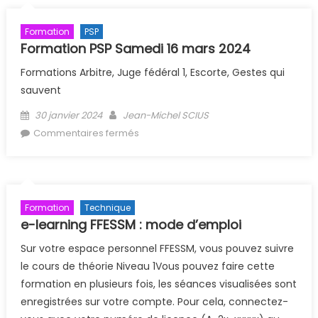
Formation
PSP
Formation PSP Samedi 16 mars 2024
Formations Arbitre, Juge fédéral 1, Escorte, Gestes qui
sauvent
Posted on
Author
30 janvier 2024
Jean-Michel SCIUS
sur Formation PSP Samedi 16 mars
Commentaires fermés
2024
Formation
Technique
e-learning FFESSM : mode d’emploi
Sur votre espace personnel FFESSM, vous pouvez suivre
le cours de théorie Niveau 1Vous pouvez faire cette
formation en plusieurs fois, les séances visualisées sont
enregistrées sur votre compte. Pour cela, connectez-