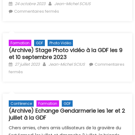
Posted on
Author
24 octobre 2023
Jean-Michel SCIUS
sur Les nouveaux signes officiels
Commentaires fermés
FFESSM
Formation
GDF
Photo Vidéo
(Archive) Stage Photo vidéo à la GDF les 9
et 10 septembre 2023
Posted on
Author
27 juillet 2023
Jean-Michel SCIUS
Commentaires
sur (Archive) Stage Photo vidéo à la GDF les 9 et 10
fermés
septembre 2023
Conférence
Formation
GDF
(Archive) Echange Gendarmerie les 1er et 2
juillet à la GDF
Chers amies, chers amis utilisateurs de la gravière du