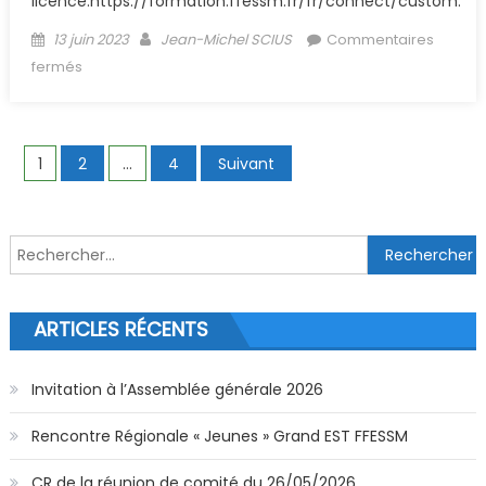
licence.https://formation.ffessm.fr/fr/connect/custom.
Posted on
Author
13 juin 2023
Jean-Michel SCIUS
Commentaires
sur e-learning Niveau 1 FFESSM
fermés
Navigation des articles
1
2
…
4
Suivant
Rechercher :
ARTICLES RÉCENTS
Invitation à l’Assemblée générale 2026
Rencontre Régionale « Jeunes » Grand EST FFESSM
CR de la réunion de comité du 26/05/2026