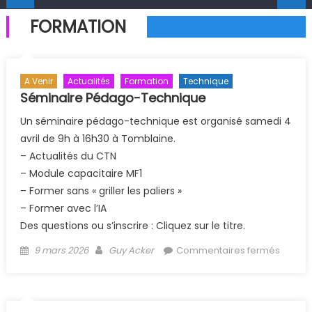
FORMATION
A Venir
Actualités
Formation
Technique
Séminaire Pédago-Technique
Un séminaire pédago-technique est organisé samedi 4
avril de 9h à 16h30 à Tomblaine.
– Actualités du CTN
– Module capacitaire MF1
– Former sans « griller les paliers »
– Former avec l’IA
Des questions ou s’inscrire : Cliquez sur le titre.
Posted on
Author
sur
9 mars 2026
Guy Acker
Commentaires fermés
Sémina
Pédag
Techni