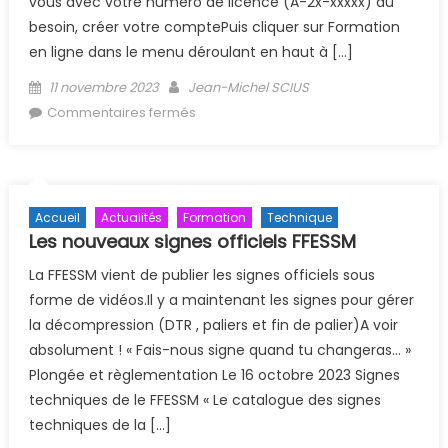
vous avec votre numéro de licence (A-2x-xxxxx) au
besoin, créer votre comptePuis cliquer sur Formation
en ligne dans le menu déroulant en haut à […]
Posted on
Author
11 novembre 2023
Jean-Michel SCIUS
sur e-learning FFESSM : mode
Commentaires fermés
d’emploi
Accueil
Actualités
Formation
Technique
Les nouveaux signes officiels FFESSM
La FFESSM vient de publier les signes officiels sous
forme de vidéos.Il y a maintenant les signes pour gérer
la décompression (DTR , paliers et fin de palier)A voir
absolument ! « Fais-nous signe quand tu changeras… »
Plongée et règlementation Le 16 octobre 2023 Signes
techniques de le FFESSM « Le catalogue des signes
techniques de la […]