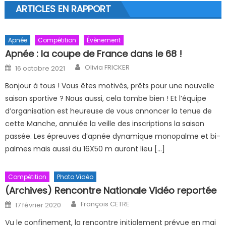
ARTICLES EN RAPPORT
Apnée
Compétition
Évènement
Apnée : la coupe de France dans le 68 !
Author
Posted on
Olivia FRICKER
16 octobre 2021
Bonjour à tous ! Vous êtes motivés, prêts pour une nouvelle
saison sportive ? Nous aussi, cela tombe bien ! Et l’équipe
d’organisation est heureuse de vous annoncer la tenue de
cette Manche, annulée la veille des inscriptions la saison
passée. Les épreuves d’apnée dynamique monopalme et bi-
palmes mais aussi du 16X50 m auront lieu […]
Compétition
Photo Vidéo
(Archives) Rencontre Nationale Vidéo reportée
Author
Posted on
François CETRE
17 février 2020
Vu le confinement, la rencontre initialement prévue en mai