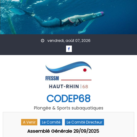
Skip to content
vendredi, août 07, 2026
CODEP68
Plongée & Sports subaquatiques
A Venir
Accueil
Actualités
Affiches
Évènement
Formation
GDF
Photo Vidéo