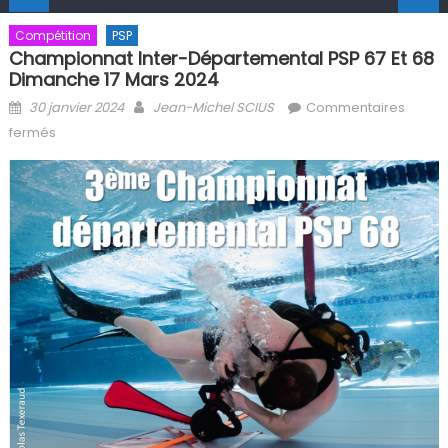
Compétition
PSP
Championnat Inter-Départemental PSP 67 Et 68
Dimanche 17 Mars 2024
Posted on
Author
30 janvier 2024
Jean-Michel SCIUS
Commentaires
sur Championnat inter-départemental PSP 67 et 68
fermés
Dimanche 17 mars 2024