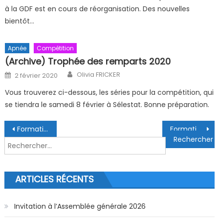
à la GDF est en cours de réorganisation. Des nouvelles
bientôt…
Apnée
Compétition
(Archive) Trophée des remparts 2020
Author
Posted on
Olivia FRICKER
2 février 2020
Vous trouverez ci-dessous, les séries pour la compétition, qui
se tiendra le samedi 8 février à Sélestat. Bonne préparation.
Navigation de l’article
Formation PSP Samedi 16 mars 2024
Formation juge 1er degré apnée
Rechercher :
ARTICLES RÉCENTS
Invitation à l’Assemblée générale 2026