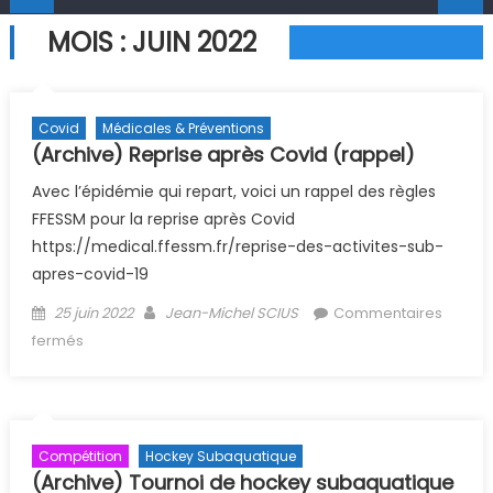
MOIS :
JUIN 2022
Covid
Médicales & Préventions
(Archive) Reprise après Covid (rappel)
Avec l’épidémie qui repart, voici un rappel des règles
FFESSM pour la reprise après Covid
https://medical.ffessm.fr/reprise-des-activites-sub-
apres-covid-19
Posted on
Author
25 juin 2022
Jean-Michel SCIUS
Commentaires
sur (Archive) Reprise après Covid (rappel)
fermés
Compétition
Hockey Subaquatique
(Archive) Tournoi de hockey subaquatique