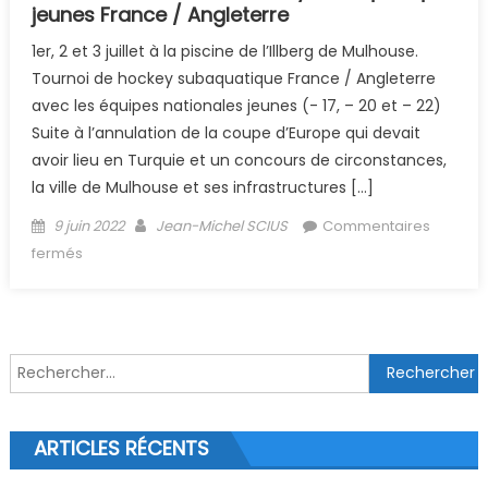
jeunes France / Angleterre
1er, 2 et 3 juillet à la piscine de l’Illberg de Mulhouse.
Tournoi de hockey subaquatique France / Angleterre
avec les équipes nationales jeunes (- 17, – 20 et – 22)
Suite à l’annulation de la coupe d’Europe qui devait
avoir lieu en Turquie et un concours de circonstances,
la ville de Mulhouse et ses infrastructures […]
Posted on
Author
9 juin 2022
Jean-Michel SCIUS
Commentaires
sur (Archive) Tournoi de hockey subaquatique jeunes
fermés
France / Angleterre
Rechercher :
ARTICLES RÉCENTS