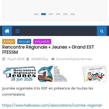
A Venir
Accueil
Actualités
Rencontre Régionale « Jeunes » Grand EST
FFESSM
Posted on
Author
sur
14 juin 2026
ADMIN Guy
Commentaires fermés
Rencontre
Régionale
« Jeunes »
Grand EST
FFESSM
journée organisée à la GDF en présence de toutes les
commissions
https://www.helloasso.com/associations/comite-regional-