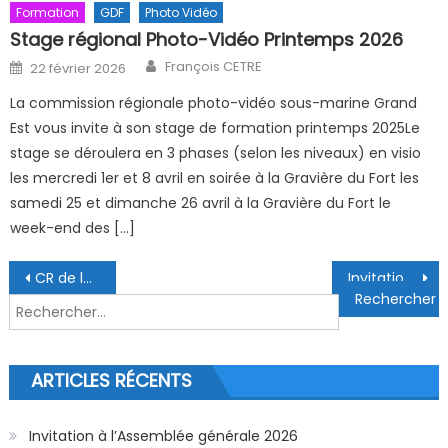
Formation
GDF
Photo Vidéo
Stage régional Photo-Vidéo Printemps 2026
Author
Posted on
François CETRE
22 février 2026
La commission régionale photo-vidéo sous-marine Grand
Est vous invite à son stage de formation printemps 2025Le
stage se déroulera en 3 phases (selon les niveaux) en visio
les mercredi 1er et 8 avril en soirée à la Gravière du Fort les
samedi 25 et dimanche 26 avril à la Gravière du Fort le
week-end des […]
Navigation de l’article
CR de la réunion de comité du 26/05/2026
Invitation à l’Assemblée générale 2026
Rechercher :
ARTICLES RÉCENTS
Invitation à l’Assemblée générale 2026