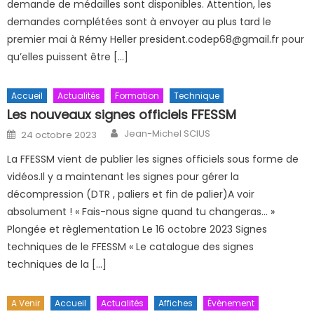
demande de médailles sont disponibles. Attention, les
demandes complétées sont à envoyer au plus tard le
premier mai à Rémy Heller president.codep68@gmail.fr pour
qu’elles puissent être […]
Accueil
Actualités
Formation
Technique
Les nouveaux signes officiels FFESSM
Author
Posted on
Jean-Michel SCIUS
24 octobre 2023
La FFESSM vient de publier les signes officiels sous forme de
vidéos.Il y a maintenant les signes pour gérer la
décompression (DTR , paliers et fin de palier)A voir
absolument ! « Fais-nous signe quand tu changeras… »
Plongée et règlementation Le 16 octobre 2023 Signes
techniques de le FFESSM « Le catalogue des signes
techniques de la […]
A Venir
Accueil
Actualités
Affiches
Évènement