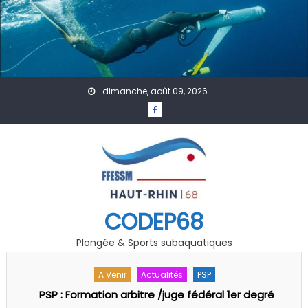
Skip to content
dimanche, août 09, 2026
CODEP68
Plongée & Sports subaquatiques
A Venir
Accueil
Actualités
Affiches
Évènement
Formation
GDF
Photo Vidéo