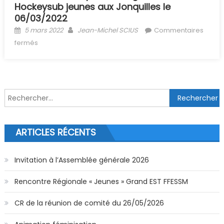
Hockeysub jeunes aux Jonquilles le
06/03/2022
Posted on
Author
5 mars 2022
Jean-Michel SCIUS
Commentaires
sur (Archive) Championnat régional Hockeysub jeunes
fermés
aux Jonquilles le 06/03/2022
Rechercher :
ARTICLES RÉCENTS
Invitation à l’Assemblée générale 2026
Rencontre Régionale « Jeunes » Grand EST FFESSM
CR de la réunion de comité du 26/05/2026