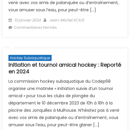
venir avec vos amis de palanquée ou d’entraînement,
vous amuser sous l’eau, pour peut-être […]
Posted on
Author
10 janvier 2024
Jean-Michel SCIUS
sur Initiation et tournoi amical hockey
Commentaires fermés
17/03/2024
Hockey Subaquatique
Initiation et tournoi amical hockey : Reporté
en 2024
La commission hockey subaquatique du Codep68
organise une matinée « initiation suivie d’un tournoi
amical » pour tous les clubs de plongée du
département le 10 décembre 2023 de 10h à 16h à la
piscine des Jonquilles à Mulhouse. N’hésitez pas à venir
avec vos amis de palanquée ou d’entraînement, vous
amuser sous l’eau, pour peut-être glaner […]