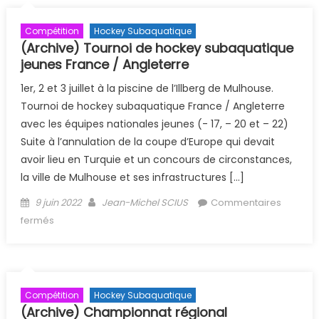
Compétition
Hockey Subaquatique
(Archive) Tournoi de hockey subaquatique
jeunes France / Angleterre
1er, 2 et 3 juillet à la piscine de l’Illberg de Mulhouse.
Tournoi de hockey subaquatique France / Angleterre
avec les équipes nationales jeunes (- 17, – 20 et – 22)
Suite à l’annulation de la coupe d’Europe qui devait
avoir lieu en Turquie et un concours de circonstances,
la ville de Mulhouse et ses infrastructures […]
Posted on
Author
9 juin 2022
Jean-Michel SCIUS
Commentaires
sur (Archive) Tournoi de hockey subaquatique jeunes
fermés
France / Angleterre
Compétition
Hockey Subaquatique
(Archive) Championnat régional