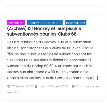
Mulhouse les 1 et 2 avril 2023
Formation
Hockey Subaquatique
Informations
(Archive) Kit Hockey et jeux piscine
subventionnés pour les Clubs 68
Des kits d’initiation au Hockey-sub et à l’animation
piscine-sont proposés aux clubs du 68 avec jusqu’à
75% de réduction.Les règles de subvention sont les
suivantes (incluses dans le fichier de commande)
Subvention du Codep 68 50 % du montant des kits
Hockey sub plafonnée à 400 €. Subvention de la
Commission Hockey-sub du Comité Grand EstPour […]
Posted on
Author
21 février 2023
Jean-Michel SCIUS
Commentaires
sur (Archive) Kit Hockey et jeux piscine subventionnés
fermés
pour les Clubs 68