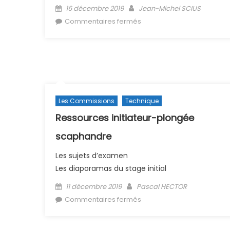
Posted on
Author
16 décembre 2019
Jean-Michel SCIUS
sur CACI (certificat médica
Commentaires fermés
Les Commissions
Technique
Ressources initiateur-plongée
scaphandre
Les sujets d’examen
Les diaporamas du stage initial
Posted on
Author
11 décembre 2019
Pascal HECTOR
sur Ressources initiateur-
Commentaires fermés
plongée scaphandre