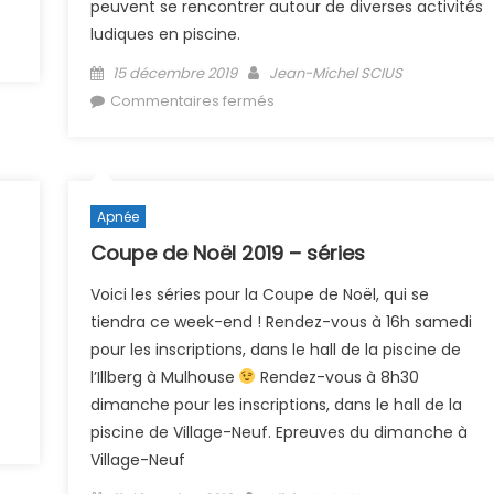
peuvent se rencontrer autour de diverses activités
ludiques en piscine.
l)
Posted on
Author
15 décembre 2019
Jean-Michel SCIUS
sur (Archive) Water Games
Commentaires fermés
2020 annulés
Apnée
Coupe de Noël 2019 – séries
Voici les séries pour la Coupe de Noël, qui se
tiendra ce week-end ! Rendez-vous à 16h samedi
pour les inscriptions, dans le hall de la piscine de
l’Illberg à Mulhouse
Rendez-vous à 8h30
dimanche pour les inscriptions, dans le hall de la
piscine de Village-Neuf. Epreuves du dimanche à
Village-Neuf