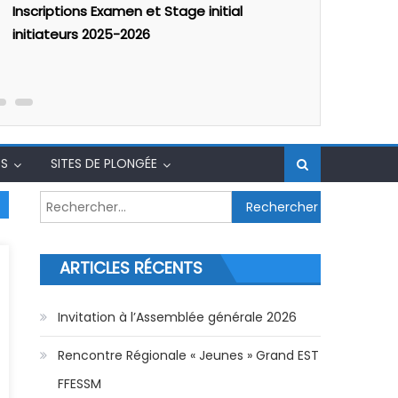
Évènement
Inscriptions Examen et Stage initial
Stage rég
initiateurs 2025-2026
2026
S
SITES DE PLONGÉE
Rechercher :
ARTICLES RÉCENTS
Invitation à l’Assemblée générale 2026
Rencontre Régionale « Jeunes » Grand EST
FFESSM