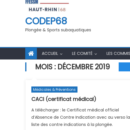
ns secourisme 2025/26
Assemblé Générale 29/09/2025
CODEP68
Plongée & Sports subaquatiques
ACCUEIL
LE COMITÉ
LES COMMI
MOIS :
DÉCEMBRE 2019
Médicales & Préventions
CACI (certificat médical)
A télécharger : le Certificat médical officiel
d’Absence de Contre Indication avec au verso la
liste des contre indications à la plongée.