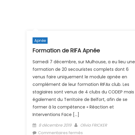
Apnée
Formation de RIFA Apnée
Samedi 7 décembre, sur Mulhouse, a eu lieu une
formation de 20 secouristes complets dont 6
venus faire uniquement le module apnée en
complément de leur formation RIFAx club. Les
stagiaires sont venus de 4 clubs du CODEP mais
également du Territoire de Belfort, afin de se
former à la compétence « Réaction et
Interventions Face […]
Posted on
Author
8 décembre 2019
Olivia FRICKER
sur Formation de RIFA Apn
Commentaires fermés