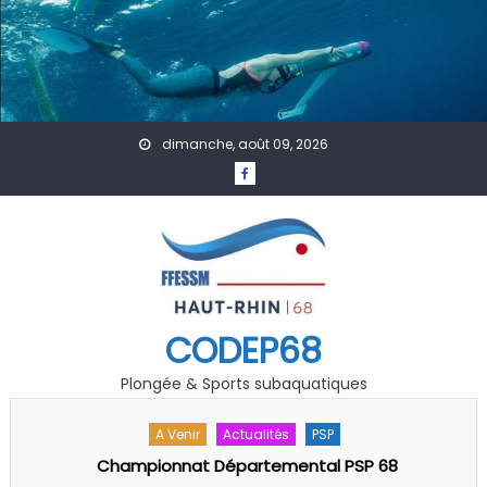
Skip to content
dimanche, août 09, 2026
CODEP68
Plongée & Sports subaquatiques
A Venir
Accueil
Évènement
Les 40 ans du club des « Plongeurs du Lac de Kruth-