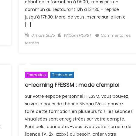
début de la formation à 9h00, repas pris en
commun au restaurant 12h à 13h30 – reprise
jusqu’à 17h30. Merci de vous inscrire sur le lien ci
[…]
Posted on
Author
6 mars 2025
William HURST
Commentaires
sur Anteor Codep68
fermés
Formation
Technique
e-learning FFESSM : mode d’emploi
Sur votre espace personnel FFESSM, vous pouvez
suivre le cours de théorie Niveau 1Vous pouvez
faire cette formation en plusieurs fois, les séances
e
visualisées sont enregistrées sur votre compte.
t
Pour cela, connectez-vous avec votre numéro de
licence (A-2x-xxxxx) au besoin, créer votre