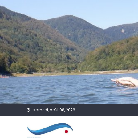
Skip to content
samedi, août 08, 2026
SP
A Venir
Actualités
PSP