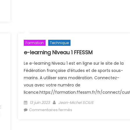
Formation
Technique
e-learning Niveau 1 FFESSM
Le e-learning Niveau 1 est en ligne sur le site de la
Fédération française d’études et de sports sous-
marins. A utiliser sans modération. Connectez-
vous avec votre numéro de
licence.https://formation.ffessm.fr/fr/connect/cu
Posted on
Author
13 juin 2023
Jean-Michel SCIUS
t
sur e-learning Niveau 1 FFESSM
Commentaires fermés
]