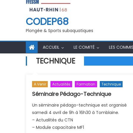
emental PSP 68
PSP : Formation arbitre /juge fédé
degré
CODEP68
Plongée & Sports subaquatiques
ACCUEIL
LE COMITÉ
LES COMMI
TECHNIQUE
A Venir
Actualités
Formation
Technique
Séminaire Pédago-Technique
Un séminaire pédago-technique est organisé
samedi 4 avril de 9h à 16h30 à Tomblaine.
– Actualités du CTN
– Module capacitaire MF1