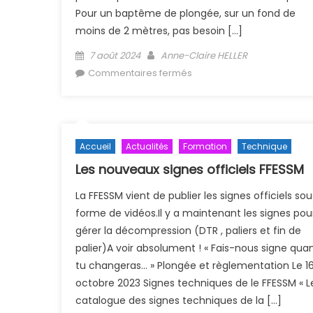
Pour un baptême de plongée, sur un fond de
moins de 2 mètres, pas besoin […]
Posted on
Author
7 août 2024
Anne-Claire HELLER
sur CACI+questionnaire
Commentaires fermés
handisub
Accueil
Actualités
Formation
Technique
Les nouveaux signes officiels FFESSM
La FFESSM vient de publier les signes officiels sou
forme de vidéos.Il y a maintenant les signes pou
gérer la décompression (DTR , paliers et fin de
palier)A voir absolument ! « Fais-nous signe qua
tu changeras… » Plongée et règlementation Le 1
octobre 2023 Signes techniques de le FFESSM « L
catalogue des signes techniques de la […]