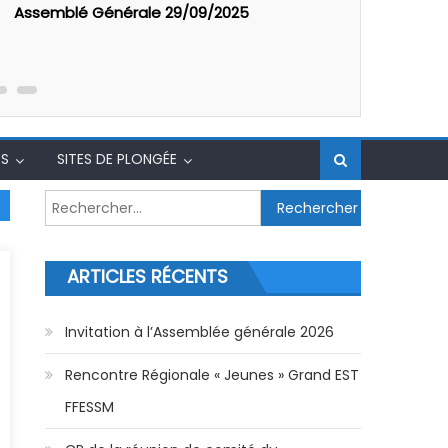
Assemblé Générale 29/09/2025
Les 40 ans
de Kruth-W
S
SITES DE PLONGÉE
Rechercher :
ARTICLES RÉCENTS
Invitation à l’Assemblée générale 2026
Rencontre Régionale « Jeunes » Grand EST
FFESSM