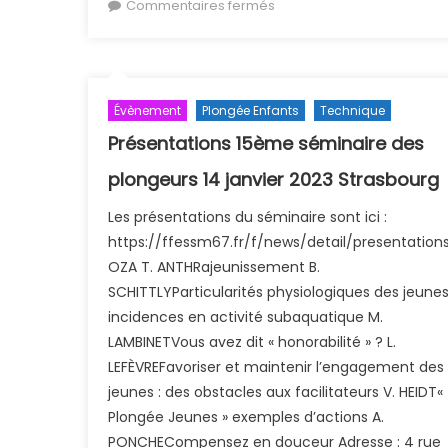
sur Définition du baptême
Commentaires fermés
France
Évènement
Plongée Enfants
Technique
Présentations 15ème séminaire des
plongeurs 14 janvier 2023 Strasbourg
Les présentations du séminaire sont ici :
https://ffessm67.fr/f/news/detail/presentat
OZA T. ANTHRajeunissement B.
SCHITTLYParticularités physiologiques des jeunes
incidences en activité subaquatique M.
LAMBINETVous avez dit « honorabilité » ? L.
LEFÈVREFavoriser et maintenir l’engagement des
jeunes : des obstacles aux facilitateurs V. HEIDT«
Plongée Jeunes » exemples d’actions A.
PONCHECompensez en douceur Adresse : 4 rue