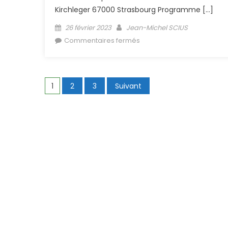
Kirchleger 67000 Strasbourg Programme […]
Posted on
Author
26 février 2023
Jean-Michel SCIUS
sur Présentations 15ème
Commentaires fermés
séminaire des plongeurs 1
janvier 2023 Strasbourg
Navigation des articles
1
2
3
Suivant