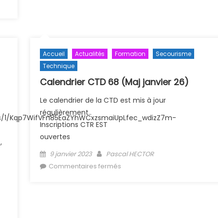
 en
Accueil
Actualités
Formation
Secourisme
Technique
Calendrier CTD 68 (Maj janvier 26)
Le calendrier de la CTD est mis à jour
régulièrement..
ions/1/Kqp7WifVFn85EaZYhWCxzsmaiUpLfec_wdizZ7m-
Inscriptions CTR EST
ouvertes
,
Posted on
Author
9 janvier 2023
Pascal HECTOR
sur Calendrier CTD 68 (Maj
Commentaires fermés
janvier 26)