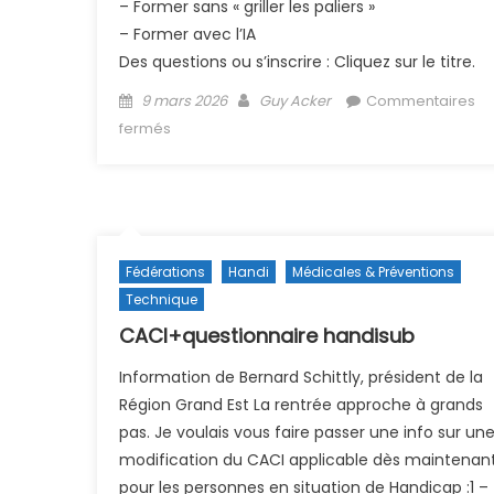
– Former sans « griller les paliers »
– Former avec l’IA
Des questions ou s’inscrire : Cliquez sur le titre.
Posted on
Author
9 mars 2026
Guy Acker
Commentaires
sur Séminaire Pédago-Technique
fermés
Fédérations
Handi
Médicales & Préventions
Technique
CACI+questionnaire handisub
Information de Bernard Schittly, président de la
Région Grand Est La rentrée approche à grands
pas. Je voulais vous faire passer une info sur un
modification du CACI applicable dès maintenan
pour les personnes en situation de Handicap :1 –