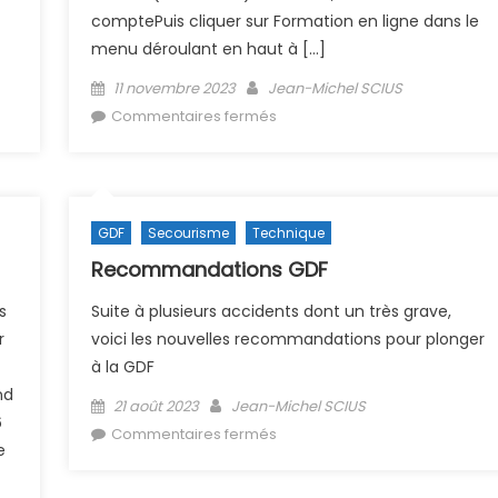
comptePuis cliquer sur Formation en ligne dans le
menu déroulant en haut à […]
Posted on
Author
11 novembre 2023
Jean-Michel SCIUS
sur e-learning FFESSM : mode
Commentaires fermés
d’emploi
GDF
Secourisme
Technique
Recommandations GDF
s
Suite à plusieurs accidents dont un très grave,
r
voici les nouvelles recommandations pour plonger
à la GDF
nd
Posted on
Author
21 août 2023
Jean-Michel SCIUS
6
sur Recommandations GDF
Commentaires fermés
e