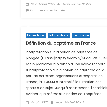
Posted on
Author
24 octobre 2023
Jean-Michel SCIUS
sur Les nouveaux signes
Commentaires fermés
officiels FFESSM
Fédérations
Informations
Technique
Définition du baptême en France
Interprétation sur la notion de baptême de
plongée (FFESSM)https://loom.ly/6uda0Ws Quel
est le problème ?En raison d’une dérive récente
d’interprétation sur la notion de baptême de la
part de certaines organisations étrangères en
France, la FFASSM a interpellé la Direction des
sports à ce sujet. Jusqu’à maintenant, il semblai
évident que même si la notion de « baptême […
Posted on
Author
4 août 2023
Jean-Michel SCIUS