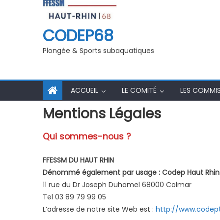
PSP : Formation arbitre /juge fédéral 1er
Champi
degré
CODEP68
Plongée & Sports subaquatiques
ACCUEIL
LE COMITÉ
LES COMMI
Mentions Légales
Qui sommes-nous ?
FFESSM DU HAUT RHIN
Dénommé également par usage : Codep Haut Rhin
11 rue du Dr Joseph Duhamel 68000 Colmar
Tel 03 89 79 99 05
L’adresse de notre site Web est :
http://www.codep6