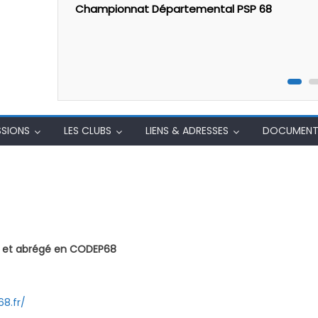
Évènement
Formati
onnat Départemental PSP 68
Stage régional Ph
2026
SSIONS
LES CLUBS
LIENS & ADRESSES
DOCUMENT
 et abrégé en CODEP68
8.fr/