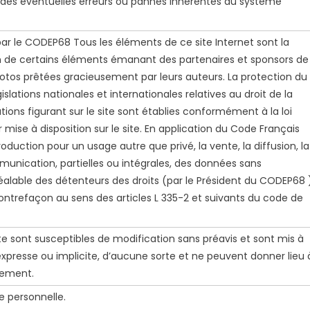
des éventuelles erreurs ou pannes inhérentes au système
 par le CODEP68 Tous les éléments de ce site Internet sont la
on de certains éléments émanant des partenaires et sponsors de
photos prêtées gracieusement par leurs auteurs. La protection du
islations nationales et internationales relatives au droit de la
ations figurant sur le site sont établies conformément à la loi
 mise à disposition sur le site. En application du Code Français
production pour un usage autre que privé, la vente, la diffusion, la
munication, partielles ou intégrales, des données sans
préalable des détenteurs des droits (par le Président du CODEP68 
contrefaçon au sens des articles L 335-2 et suivants du code de
e sont susceptibles de modification sans préavis et sont mis à
expresse ou implicite, d’aucune sorte et ne peuvent donner lieu 
ement.
e personnelle.