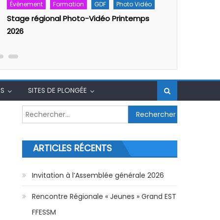
on
GDF
Photo Vidéo
Rencontre Régionale « Jeunes »
oto-Vidéo Printemps
FFESSM
S
SITES DE PLONGÉE
Rechercher :
ARTICLES RÉCENTS
Invitation à l’Assemblée générale 2026
Rencontre Régionale « Jeunes » Grand EST
FFESSM