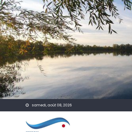
Skip to content
samedi, août 08, 2026
A Venir
Actualités
PSP
A Venir