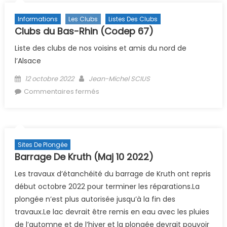
Informations
Les Clubs
Listes Des Clubs
Clubs du Bas-Rhin (Codep 67)
Liste des clubs de nos voisins et amis du nord de
l’Alsace
Posted on
Author
12 octobre 2022
Jean-Michel SCIUS
sur Clubs du Bas-Rhin (Codep 67)
Commentaires fermés
Sites De Plongée
Barrage De Kruth (Maj 10 2022)
Les travaux d’étanchéité du barrage de Kruth ont repris
début octobre 2022 pour terminer les réparations.La
plongée n’est plus autorisée jusqu’à la fin des
travaux.Le lac devrait être remis en eau avec les pluies
de l’automne et de l’hiver et la plongée devrait pouvoir