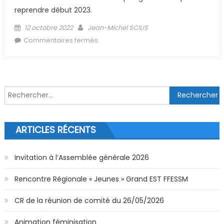
reprendre début 2023.
Posted on
Author
12 octobre 2022
Jean-Michel SCIUS
sur Barrage De Kruth (Maj 10 2022)
Commentaires fermés
Rechercher :
ARTICLES RÉCENTS
Invitation à l’Assemblée générale 2026
Rencontre Régionale « Jeunes » Grand EST FFESSM
CR de la réunion de comité du 26/05/2026
Animation féminisation