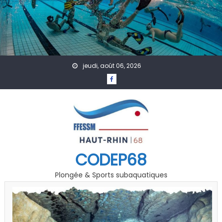
Skip to content
jeudi, août 06, 2026
CODEP68
Plongée & Sports subaquatiques
A Venir
Accueil
Actualités
Affiches
Évènement
Formation
GDF
Photo Vidéo