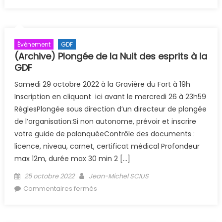
décembre 2022
Évènement
GDF
(Archive) Plongée de la Nuit des esprits à la
GDF
Samedi 29 octobre 2022 à la Gravière du Fort à 19h
Inscription en cliquant ici avant le mercredi 26 à 23h59
RèglesPlongée sous direction d’un directeur de plongée
de l’organisation:Si non autonome, prévoir et inscrire
votre guide de palanquéeContrôle des documents :
licence, niveau, carnet, certificat médical Profondeur
max 12m, durée max 30 min 2 […]
Posted on
Author
25 octobre 2022
Jean-Michel SCIUS
sur (Archive) Plongée de la Nuit des
Commentaires fermés
esprits à la GDF