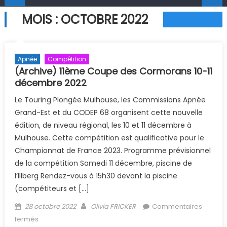
MOIS :
OCTOBRE 2022
Apnée
Compétition
(Archive) 11ème Coupe des Cormorans 10-11
décembre 2022
Le Touring Plongée Mulhouse, les Commissions Apnée
Grand-Est et du CODEP 68 organisent cette nouvelle
édition, de niveau régional, les 10 et 11 décembre à
Mulhouse. Cette compétition est qualificative pour le
Championnat de France 2023. Programme prévisionnel
de la compétition Samedi 11 décembre, piscine de
l’Illberg Rendez-vous à 15h30 devant la piscine
(compétiteurs et […]
Posted on
Author
28 octobre 2022
Olivia FRICKER
Commentaires
sur (Archive) 11ème Coupe des Cormorans 10-11
fermés