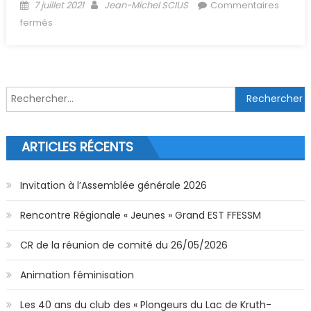
Posted on
Author
7 juillet 2021
Jean-Michel SCIUS
Commentaires
sur (Archive) Plonger à la GDF 03/07/21
fermés
Rechercher :
ARTICLES RÉCENTS
Invitation à l’Assemblée générale 2026
Rencontre Régionale « Jeunes » Grand EST FFESSM
CR de la réunion de comité du 26/05/2026
Animation féminisation
Les 40 ans du club des « Plongeurs du Lac de Kruth-