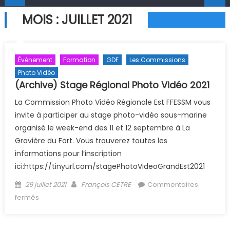
MOIS :
JUILLET 2021
Évènement
Formation
GDF
Les Commissions
Photo Vidéo
(Archive) Stage Régional Photo Vidéo 2021
La Commission Photo Vidéo Régionale Est FFESSM vous
invite à participer au stage photo-vidéo sous-marine
organisé le week-end des 11 et 12 septembre à La
Gravière du Fort. Vous trouverez toutes les
informations pour l’inscription
ici:https://tinyurl.com/stagePhotoVideoGrandEst2021
Posted on
Author
29 juillet 2021
François CETRE
Commentaires
sur (Archive) Stage Régional Photo Vidéo 2021
fermés