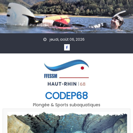
Skip to content
jeudi, août 06, 2026
CODEP68
Plongée & Sports subaquatiques
A Venir
Calendrier
Formation
Secourisme
Calendrier formations secourisme 2025/26