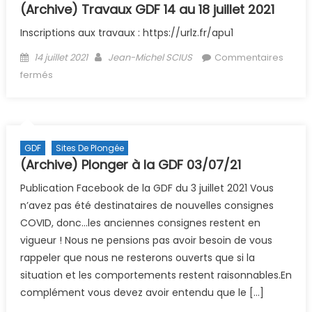
(Archive) Travaux GDF 14 au 18 juillet 2021
Inscriptions aux travaux : https://urlz.fr/apu1
Posted on
Author
14 juillet 2021
Jean-Michel SCIUS
Commentaires
sur (Archive) Travaux GDF 14 au 18 juillet 2021
fermés
GDF
Sites De Plongée
(Archive) Plonger à la GDF 03/07/21
Publication Facebook de la GDF du 3 juillet 2021 Vous
n’avez pas été destinataires de nouvelles consignes
COVID, donc…les anciennes consignes restent en
vigueur ! Nous ne pensions pas avoir besoin de vous
rappeler que nous ne resterons ouverts que si la
situation et les comportements restent raisonnables.En
complément vous devez avoir entendu que le […]