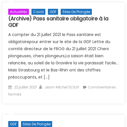
Actualités
Covid
GDF
Sites De Plongée
(Archive) Pass sanitaire obligatoire à la
GDF
A compter du 21 juillet 2021 le Pass sanitaire est
obligatoirepour entrer sur le site de la GDF Lettre du
comité directeur de le FROG du 21 juillet 2021 Chers
plongeuses, chers plongeurs,La saison était bien
relancée, au soleil de la Gravière la vie paraissait facile…
Mais Strasbourg et le Bas-Rhin ont des chiffres
préoccupants, et […]
Posted on
Author
22 juillet 2021
Jean-Michel SCIUS
Commentaires
sur (Archive) Pass sanitaire obligatoire à la GDF
fermés
GDF
Sites De Plongée