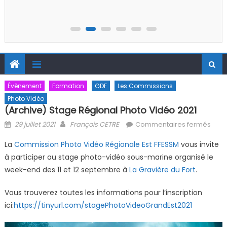
Évènement
Formation
GDF
Les Commissions
Photo Vidéo
(Archive) Stage Régional Photo Vidéo 2021
Posted on
Author
sur
29 juillet 2021
François CETRE
Commentaires fermés
(Arc
La
Commission Photo Vidéo Régionale Est FFESSM
vous invite
Stag
à participer au stage photo-vidéo sous-marine organisé le
Régi
week-end des 11 et 12 septembre à
La Gravière du Fort
.
Phot
Vidé
Vous trouverez toutes les informations pour l’inscription
2021
ici:
https://tinyurl.com/stagePhotoVideoGrandEst2021