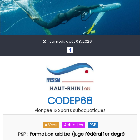
Skip to content
samedi, août 08, 2026
CODEP68
Plongée & Sports subaquatiques
A Venir
Actualités
PSP
Championnat Départemental PSP 68