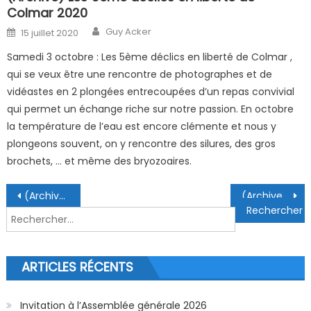
Colmar 2020
Author
Posted on
Guy Acker
15 juillet 2020
Samedi 3 octobre : Les 5ème déclics en liberté de Colmar ,
qui se veux être une rencontre de photographes et de
vidéastes en 2 plongées entrecoupées d’un repas convivial
qui permet un échange riche sur notre passion. En octobre
la température de l’eau est encore clémente et nous y
plongeons souvent, on y rencontre des silures, des gros
brochets, … et même des bryozoaires.
Navigation de l’article
(Archive) Pass sanitaire obligatoire à la GDF
(Archive) La 3ème chasse aux trésors subaquatiques 2021
Rechercher :
ARTICLES RÉCENTS
Invitation à l’Assemblée générale 2026