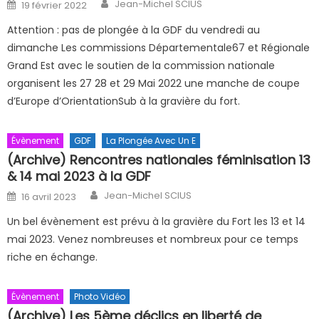
Author
Posted on
Jean-Michel SCIUS
19 février 2022
Attention : pas de plongée à la GDF du vendredi au
dimanche Les commissions Départementale67 et Régionale
Grand Est avec le soutien de la commission nationale
organisent les 27 28 et 29 Mai 2022 une manche de coupe
d’Europe d’OrientationSub à la gravière du fort.
Évènement
GDF
La Plongée Avec Un E
(Archive) Rencontres nationales féminisation 13
& 14 mai 2023 à la GDF
Author
Posted on
Jean-Michel SCIUS
16 avril 2023
Un bel évènement est prévu à la gravière du Fort les 13 et 14
mai 2023. Venez nombreuses et nombreux pour ce temps
riche en échange.
Évènement
Photo Vidéo
(Archive) Les 5ème déclics en liberté de