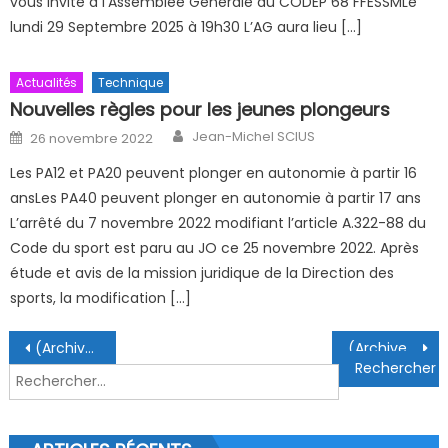
vous invite à l’Assemblée Générale du CODEP 68 FFESSMLe
lundi 29 Septembre 2025 à 19h30 L’AG aura lieu […]
Actualités
Technique
Nouvelles règles pour les jeunes plongeurs
Author
Posted on
Jean-Michel SCIUS
26 novembre 2022
Les PA12 et PA20 peuvent plonger en autonomie à partir 16
ansLes PA40 peuvent plonger en autonomie à partir 17 ans
L’arrêté du 7 novembre 2022 modifiant l’article A.322-88 du
Code du sport est paru au JO ce 25 novembre 2022. Après
étude et avis de la mission juridique de la Direction des
sports, la modification […]
Navigation de l’article
(Archive) Travaux GDF 14 au 18 juillet 2021
(Archive) Stage Régional Photo Vidéo 2021
Rechercher :