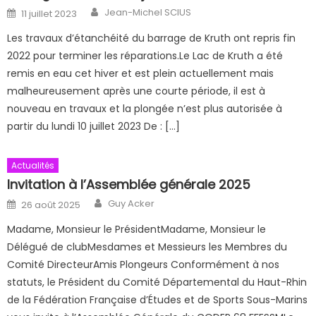
Author
Posted on
Jean-Michel SCIUS
11 juillet 2023
Les travaux d’étanchéité du barrage de Kruth ont repris fin
2022 pour terminer les réparations.Le Lac de Kruth a été
remis en eau cet hiver et est plein actuellement mais
malheureusement après une courte période, il est à
nouveau en travaux et la plongée n’est plus autorisée à
partir du lundi 10 juillet 2023 De : […]
Actualités
Invitation à l’Assemblée générale 2025
Author
Posted on
Guy Acker
26 août 2025
Madame, Monsieur le PrésidentMadame, Monsieur le
Délégué de clubMesdames et Messieurs les Membres du
Comité DirecteurAmis Plongeurs Conformément à nos
statuts, le Président du Comité Départemental du Haut-Rhin
de la Fédération Française d’Études et de Sports Sous-Marins