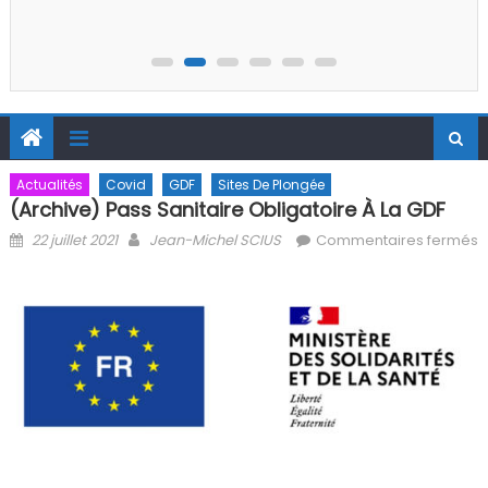
Actualités
Covid
GDF
Sites De Plongée
(Archive) Pass Sanitaire Obligatoire À La GDF
Posted on
Author
22 juillet 2021
Jean-Michel SCIUS
Commentaires fermés
sur (Archive) Pass sanitaire obligatoire à la GDF