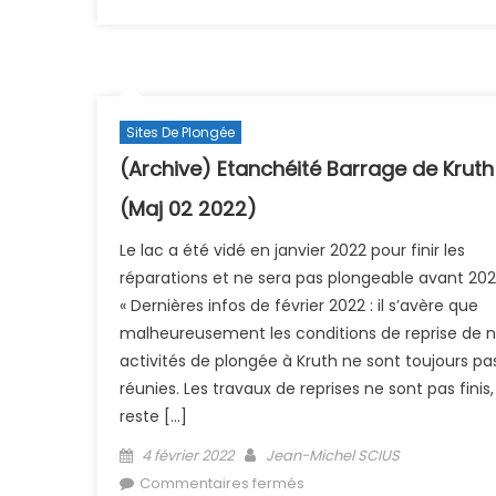
PSP 05/03/2022
Sites De Plongée
(Archive) Etanchéité Barrage de Kruth
(Maj 02 2022)
Le lac a été vidé en janvier 2022 pour finir les
réparations et ne sera pas plongeable avant 20
« Dernières infos de février 2022 : il s’avère que
malheureusement les conditions de reprise de 
activités de plongée à Kruth ne sont toujours pa
réunies. Les travaux de reprises ne sont pas finis, 
reste […]
Posted on
Author
4 février 2022
Jean-Michel SCIUS
sur (Archive) Etanchéité
Commentaires fermés