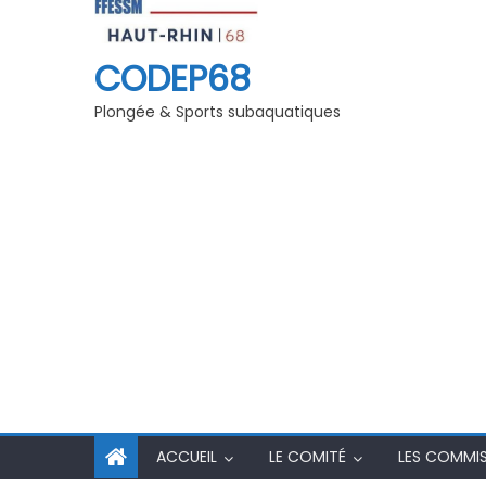
t Stage initial
Séminaire Pédago-Technique
CODEP68
Plongée & Sports subaquatiques
ACCUEIL
LE COMITÉ
LES COMMI