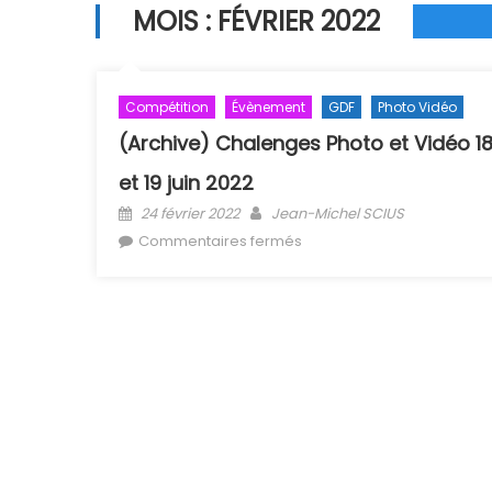
MOIS :
FÉVRIER 2022
Compétition
Évènement
GDF
Photo Vidéo
(Archive) Chalenges Photo et Vidéo 1
et 19 juin 2022
Posted on
Author
24 février 2022
Jean-Michel SCIUS
sur (Archive) Chalenges P
Commentaires fermés
et Vidéo 18 et 19 juin 2022