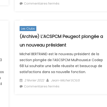
sur (Archive) Travaux GDF le
Commentaires fermés
samedi 9 avril 2022
Les Clubs
(Archive) L’ACSPCM Peugeot plongée a
un nouveau président
Michel BERTRAND est le nouveau président de la
23
section plongée de l’ASCSPCM MulhouseLe Codep
68 lui souhaite une belle réussite et beaucoup de
nos
satisfactions dans sa nouvelle fonction.
s
Posted on
Author
2 février 2022
Jean-Michel SCIUS
il
sur (Archive) L’ACSPCM
Commentaires fermés
Peugeot plongée a un nouve
président