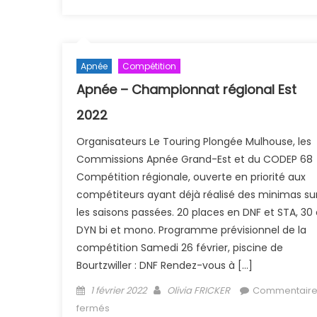
Barrage de Kruth (Maj 02 
Apnée
Compétition
Apnée – Championnat régional Est
2022
Organisateurs Le Touring Plongée Mulhouse, les
Commissions Apnée Grand-Est et du CODEP 68
Compétition régionale, ouverte en priorité aux
compétiteurs ayant déjà réalisé des minimas su
les saisons passées. 20 places en DNF et STA, 30
DYN bi et mono. Programme prévisionnel de la
compétition Samedi 26 février, piscine de
Bourtzwiller : DNF Rendez-vous à […]
Posted on
Author
1 février 2022
Olivia FRICKER
Commentaire
sur Apnée – Championnat régional Est 2022
fermés