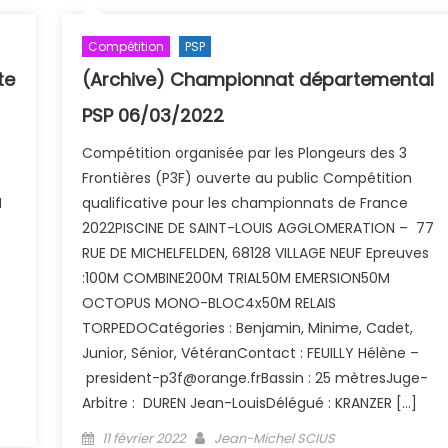
Compétition
PSP
te
(Archive) Championnat départemental
PSP 06/03/2022
Compétition organisée par les Plongeurs des 3
Frontières (P3F) ouverte au public Compétition
M
qualificative pour les championnats de France
2022PISCINE DE SAINT-LOUIS AGGLOMERATION – 77
RUE DE MICHELFELDEN, 68128 VILLAGE NEUF Epreuves
:100M COMBINE200M TRIAL50M EMERSION50M
OCTOPUS MONO-BLOC4x50M RELAIS
TORPEDOCatégories : Benjamin, Minime, Cadet,
Junior, Sénior, VétéranContact : FEUILLY Hélène –
president-p3f@orange.frBassin : 25 mètresJuge-
Arbitre : DUREN Jean-LouisDélégué : KRANZER […]
 1
Posted on
Author
11 février 2022
Jean-Michel SCIUS