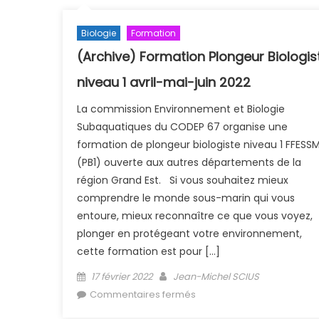
Biologie
Formation
(Archive) Formation Plongeur Biologis
niveau 1 avril-mai-juin 2022
La commission Environnement et Biologie
Subaquatiques du CODEP 67 organise une
formation de plongeur biologiste niveau 1 FFESS
(PB1) ouverte aux autres départements de la
région Grand Est. Si vous souhaitez mieux
comprendre le monde sous-marin qui vous
entoure, mieux reconnaître ce que vous voyez,
plonger en protégeant votre environnement,
cette formation est pour […]
Posted on
Author
17 février 2022
Jean-Michel SCIUS
sur (Archive) Formation
Commentaires fermés
Plongeur Biologiste niveau