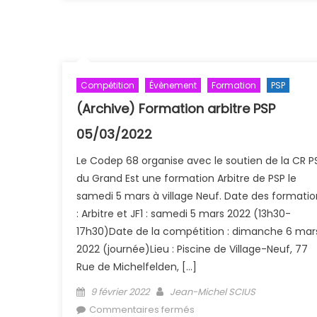
avril-mai-juin 2022
Compétition
Évènement
Formation
PSP
(Archive) Formation arbitre PSP
05/03/2022
Le Codep 68 organise avec le soutien de la CR P
du Grand Est une formation Arbitre de PSP le
samedi 5 mars à village Neuf. Date des formatio
: Arbitre et JF1 : samedi 5 mars 2022 (13h30-
17h30)Date de la compétition : dimanche 6 mar
2022 (journée)Lieu : Piscine de Village-Neuf, 77
Rue de Michelfelden, […]
Posted on
Author
9 février 2022
Jean-Michel SCIUS
sur (Archive) Formation ar
Commentaires fermés