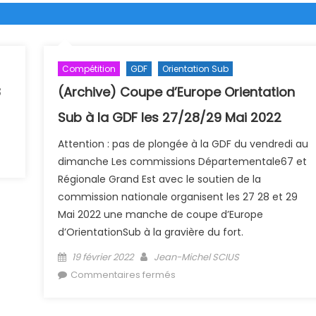
Compétition
GDF
Orientation Sub
8
(Archive) Coupe d’Europe Orientation
Sub à la GDF les 27/28/29 Mai 2022
Attention : pas de plongée à la GDF du vendredi au
hoto
dimanche Les commissions Départementale67 et
Régionale Grand Est avec le soutien de la
commission nationale organisent les 27 28 et 29
Mai 2022 une manche de coupe d’Europe
d’OrientationSub à la gravière du fort.
Posted on
Author
19 février 2022
Jean-Michel SCIUS
sur (Archive) Coupe d’Europe
Commentaires fermés
Orientation Sub à la GDF les
27/28/29 Mai 2022