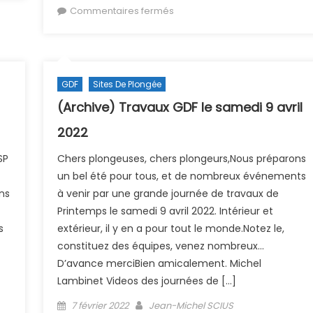
sur (Archive) Championnat
Commentaires fermés
départemental PSP 06/03/202
GDF
Sites De Plongée
(Archive) Travaux GDF le samedi 9 avril
2022
SP
Chers plongeuses, chers plongeurs,Nous préparons
un bel été pour tous, et de nombreux événements
ns
à venir par une grande journée de travaux de
Printemps le samedi 9 avril 2022. Intérieur et
s
extérieur, il y en a pour tout le monde.Notez le,
constituez des équipes, venez nombreux…
D’avance merciBien amicalement. Michel
Lambinet Videos des journées de […]
bitre
Posted on
Author
7 février 2022
Jean-Michel SCIUS