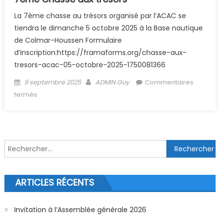
La 7ème chasse au trésors organisé par l’ACAC se
tiendra le dimanche 5 octobre 2025 à la Base nautique
de Colmar-Houssen Formulaire
d’inscription:https://framaforms.org/chasse-aux-
tresors-acac-05-octobre-2025-1750081366
Posted on
Author
9 septembre 2025
ADMIN Guy
Commentaires
sur 7ème Chasse aux trésors
fermés
Rechercher :
ARTICLES RÉCENTS
Invitation à l’Assemblée générale 2026