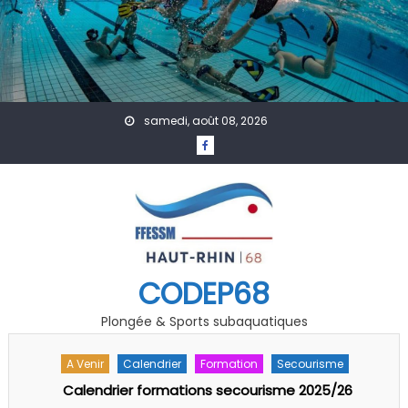
Skip to content
samedi, août 08, 2026
CODEP68
Plongée & Sports subaquatiques
A Venir
Le Comité
Le Comité Directeur
Assemblé Générale 29/09/2025