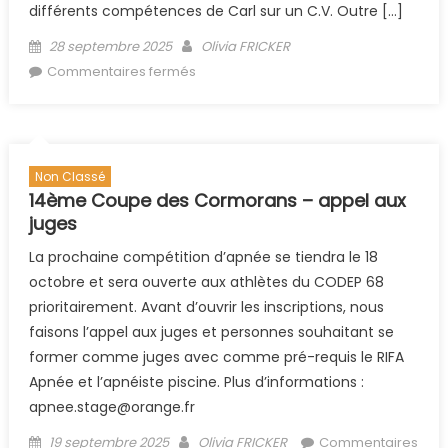
différents compétences de Carl sur un C.V. Outre […]
Posted on
Author
28 septembre 2025
Olivia FRICKER
sur Colloque plongée et apnée
Commentaires fermés
Non Classé
14ème Coupe des Cormorans – appel aux
juges
La prochaine compétition d’apnée se tiendra le 18
octobre et sera ouverte aux athlètes du CODEP 68
prioritairement. Avant d’ouvrir les inscriptions, nous
faisons l’appel aux juges et personnes souhaitant se
former comme juges avec comme pré-requis le RIFA
Apnée et l’apnéiste piscine. Plus d’informations :
apnee.stage@orange.fr
Posted on
Author
19 septembre 2025
Olivia FRICKER
Commentaires