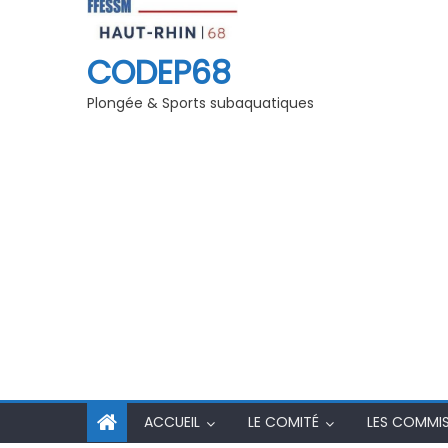
« Jeunes » Grand EST
Championnat Départemental PS
CODEP68
Plongée & Sports subaquatiques
ACCUEIL
LE COMITÉ
LES COMMI