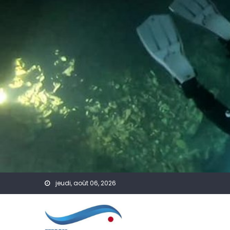
Skip to content
jeudi, août 06, 2026
ualités
A Venir
Actualités
PSP