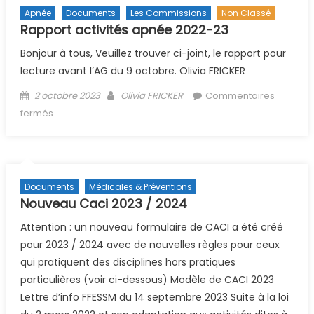
Apnée
Documents
Les Commissions
Non Classé
Rapport activités apnée 2022-23
Bonjour à tous, Veuillez trouver ci-joint, le rapport pour
lecture avant l’AG du 9 octobre. Olivia FRICKER
Posted on
Author
2 octobre 2023
Olivia FRICKER
Commentaires
sur Rapport activités apnée 2022-23
fermés
Documents
Médicales & Préventions
Nouveau Caci 2023 / 2024
Attention : un nouveau formulaire de CACI a été créé
pour 2023 / 2024 avec de nouvelles règles pour ceux
qui pratiquent des disciplines hors pratiques
particulières (voir ci-dessous) Modèle de CACI 2023
Lettre d’info FFESSM du 14 septembre 2023 Suite à la loi