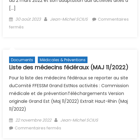
du 2 mars 2022 et son adaptation aux activités dites à
[…]
Posted on
Author
30 août 2023
Jean-Michel SCIUS
Commentaires
sur Nouveau Caci 2023 / 2024
fermés
Documents
Médicales & Préventions
Liste des médecins fédéraux (MAJ 11/2022)
Pour la liste des médecins fédéraux se reporter au site
duComité FFESSM Grand EstNos activités : Commission
médicale et de préventionTéléchargements Version
originale Grand Est (Maj 11/2022) Extrait Haut-Rhin (Maj
11/2022)
Posted on
Author
22 novembre 2022
Jean-Michel SCIUS
sur Liste des médecins fédéraux
Commentaires fermés
(MAJ 11/2022)