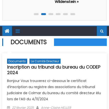
Wildenstein »
DOCUMENTS
Documents
Le Comité Directeur
Inscription au tribunal du bureau du CODEP
2024
Bonjour Vous trouverez ci-dessous le certificat
d’inscription au registre des associations du tribunal
judiciaire de Colmar du bureau du comité directeur élu
lors de l’AG du 4/11/2024
Posted on
Author
22 février 2025
Anne-Claire HELLER