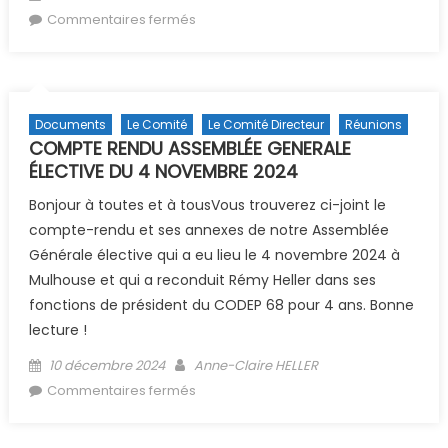
sur Inscription au tribunal du bureau
Commentaires fermés
du CODEP 2024
Documents
Le Comité
Le Comité Directeur
Réunions
COMPTE RENDU ASSEMBLÉE GENERALE
ÉLECTIVE DU 4 NOVEMBRE 2024
Bonjour à toutes et à tousVous trouverez ci-joint le
compte-rendu et ses annexes de notre Assemblée
Générale élective qui a eu lieu le 4 novembre 2024 à
Mulhouse et qui a reconduit Rémy Heller dans ses
fonctions de président du CODEP 68 pour 4 ans. Bonne
lecture !
Posted on
Author
10 décembre 2024
Anne-Claire HELLER
sur COMPTE RENDU ASSEMBLÉE
Commentaires fermés
GENERALE ÉLECTIVE DU 4 NOVEMBRE
2024