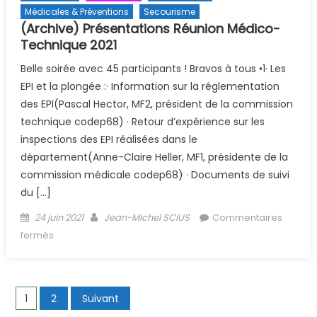
Médicales & Préventions
Secourisme
(Archive) Présentations Réunion Médico-
Technique 2021
Belle soirée avec 45 participants ! Bravos à tous •1· Les
EPI et la plongée :· Information sur la réglementation
des EPI(Pascal Hector, MF2, président de la commission
technique codep68) · Retour d’expérience sur les
inspections des EPI réalisées dans le
département(Anne-Claire Heller, MF1, présidente de la
commission médicale codep68) · Documents de suivi
du […]
Posted on
Author
24 juin 2021
Jean-Michel SCIUS
Commentaires
sur (Archive) Présentations Réunion Médico-Technique
fermés
2021
Navigation des articles
1
2
Suivant