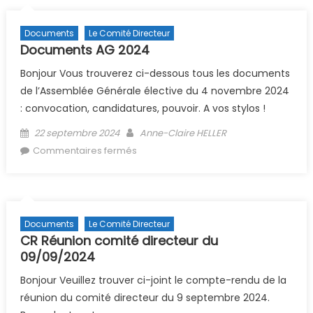
Documents
Le Comité Directeur
Documents AG 2024
Bonjour Vous trouverez ci-dessous tous les documents
de l’Assemblée Générale élective du 4 novembre 2024
: convocation, candidatures, pouvoir. A vos stylos !
Posted on
Author
22 septembre 2024
Anne-Claire HELLER
sur Documents AG 2024
Commentaires fermés
Documents
Le Comité Directeur
CR Réunion comité directeur du
09/09/2024
Bonjour Veuillez trouver ci-joint le compte-rendu de la
réunion du comité directeur du 9 septembre 2024.