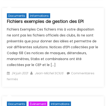
Documents
Informations
Fichiers exemples de gestion des EPI
Fichiers Exemples Ces fichiers mis à votre disposition
ne sont pas les fichiers officiels des clubs, ils ne sont
présentés que pour donner des idées et permettre de
voir différentes solutions. Notices d’EPI collectées par le
Codep 68 Ces notices de masques, détendeurs,
manomètres, Stabs et combinaisons ont été
collectées par le CEP et le […]
Posted on
Author
24 juin 2021
Jean-Michel SCIUS
Commentaires
sur Fichiers exemples de gestion des EPI
fermés
Documents
Évènement
Informations