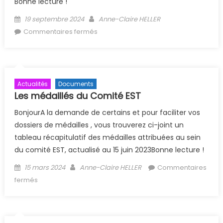
Bonne lecture !
Posted on
Author
19 septembre 2024
Anne-Claire HELLER
sur CR Réunion comité directeur du
Commentaires fermés
09/09/2024
Actualités
Documents
Les médaillés du Comité EST
BonjourA la demande de certains et pour faciliter vos
dossiers de médailles , vous trouverez ci-joint un
tableau récapitulatif des médailles attribuées au sein
du comité EST, actualisé au 15 juin 2023Bonne lecture !
Posted on
Author
15 mars 2024
Anne-Claire HELLER
Commentaires
sur Les médaillés du Comité EST
fermés