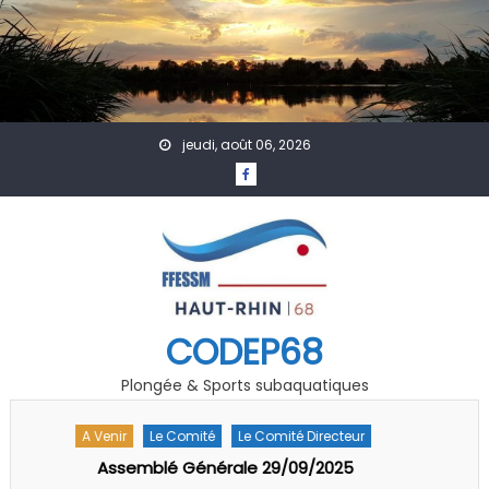
Skip to content
jeudi, août 06, 2026
CODEP68
Plongée & Sports subaquatiques
A Venir
Accueil
Actualités
Affiches
Évènement
Formation
GDF
Photo Vidéo