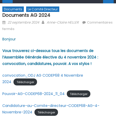
Documents
Le Comité Directeur
Documents AG 2024
Posted on
Author
22 septembre 2024
Anne-Claire HELLER
Commentaires
sur Documents AG 2024
fermés
Bonjour
Vous trouverez ci-dessous tous les documents de
l’Assemblée Générale élective du 4 novembre 2024 :
convocation, candidatures, pouvoir. A vos stylos !
convocation_ODJ AG CODEP68 4 Novembre
2024
Télécharger
Pouvoir-AG-CODEP68-2024_11_04
Télécharger
Candidature-au-Comite-directeur-CODEP68-AG-4-
Novembre-2024
Télécharger