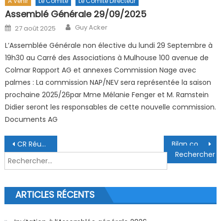
A Venir
Le Comité
Le Comité Directeur
Assemblé Générale 29/09/2025
Author
Posted on
Guy Acker
27 août 2025
L’Assemblée Générale non élective du lundi 29 Septembre à
19h30 au Carré des Associations à Mulhouse 100 avenue de
Colmar Rapport AG et annexes Commission Nage avec
palmes : La commission NAP/NEV sera représentée la saison
prochaine 2025/26par Mme Mélanie Fenger et M. Ramstein
Didier seront les responsables de cette nouvelle commission.
Documents AG
Navigation de l’article
CR Réunion comité directeur du 09/09/2024
Bilan commission Apnée 2023-24
Rechercher :
ARTICLES RÉCENTS