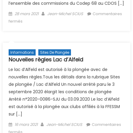
l’ensemble des commissions du Codep 68 au CDOS […]
Posted on
Author
28 mars 2021
Jean-Michel SCIUS
Commentaires
sur (Archive) Réunion Comité 26/03/2021
fermés
Informations
Sites De Plongée
Nouvelles règles Lac d’Alfeld
Le lac d’Alfeld est autorisé à la plongée avec de
nouvelles règles.Tous les détails dans la rubrique Sites
de plongée / Lac d’Alfeld Un nouvel arrêté paru le 3
septembre 2020 élargit les conditions de plongée
Arrêté n°2020-0086-SJU du 03.09.2020 Le lac d’Alfeld
est autorisé à la plongée aux clubs affiliés à la FFESSM
sur […]
Posted on
Author
16 mars 2021
Jean-Michel SCIUS
Commentaires
sur Nouvelles règles Lac d’Alfeld
fermés