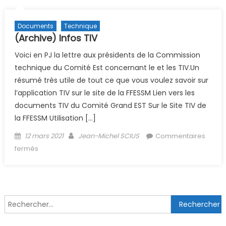
Documents
Technique
(Archive) Infos TIV
Voici en PJ la lettre aux présidents de la Commission
technique du Comité Est concernant le et les TIV.Un
résumé très utile de tout ce que vous voulez savoir sur
l’application TIV sur le site de la FFESSM Lien vers les
documents TIV du Comité Grand EST Sur le Site TIV de
la FFESSM Utilisation […]
Posted on
Author
12 mars 2021
Jean-Michel SCIUS
Commentaires
sur (Archive) Infos TIV
fermés
Rechercher :