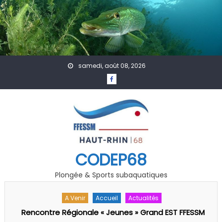
Skip to content
samedi, août 08, 2026
CODEP68
Plongée & Sports subaquatiques
A Venir
Le Comité
Le Comité Directeur
Assemblé Générale 29/09/2025