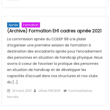
Apnée
Formation
(Archive) Formation EH1 cadres apnée 2021
La commission apnée du CODEP 68 a le plaisir
d’organiser une première session de formation à
destination des encadrants apnée pour l’encadrement
des personnes en situation de handicap physique. Nous
avons à coeur de favoriser la pratique des personnes
en situation de handicap et de développer les
capacités d’accueil dans nos structures et nos clubs
du […]
Posted on
Author
14 mars 2021
Olivia FRICKER
Commentaires
sur (Archive) Formation EH1 cadres apnée 2021
fermés