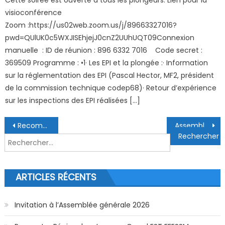
Cette soirée est ouverte à tous les plongeurs. Lien pour la
visioconférence
Zoom :https://us02web.zoom.us/j/89663327016?
pwd=QUlUK0c5WXJISEhjejJ0cnZ2UUhUQT09Connexion
manuelle : ID de réunion : 896 6332 7016 Code secret :
369509 Programme : •1· Les EPI et la plongée :· Information
sur la réglementation des EPI (Pascal Hector, MF2, président
de la commission technique codep68)· Retour d’expérience
sur les inspections des EPI réalisées […]
Navigation de l’article
Recommandations GDF
Assemblée Générale 09/10/2023
Rechercher :
ARTICLES RÉCENTS
Invitation à l’Assemblée générale 2026