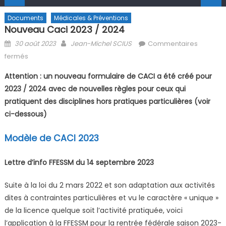
Documents
Médicales & Préventions
Nouveau Caci 2023 / 2024
Posted on
Author
30 août 2023
Jean-Michel SCIUS
Commentaires
sur Nouveau Caci 2023 / 2024
fermés
Attention : un nouveau formulaire de CACI a été créé pour
2023 / 2024 avec de nouvelles règles pour ceux qui
pratiquent des disciplines hors pratiques particulières (voir
ci-dessous)
Modèle de CACI 2023
Lettre d’info FFESSM du 14 septembre 2023
Suite à la loi du 2 mars 2022 et son adaptation aux activités
dites à contraintes particulières et vu le caractère « unique »
de la licence quelque soit l’activité pratiquée, voici
l’application à la FFESSM pour la rentrée fédérale saison 2023-