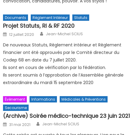
convocation, candidatures, pouvoir. A vos stylos !
Documents
Règlement Intérieur
Statuts
Projet Statuts, RI & RF 2020
Author
Posted on
Jean-Michel SCIUS
12 juillet 2020
De nouveaux Statuts, Règlement intérieur et Règlement
financier ont été approuvés par le Comité directeur du
Codep 68 en date du 7 juillet 2020.
Ils sont en cours de vérification par la fédération.
Ils seront soumis à l’approbation de l’Assemblée générale
extraordinaire du mardi 15 septembre 2020
Évènement
Informations
Médicales & Préventions
Secourisme
(Archive) Soirée médico-technique 23 juin 2021
Author
Posted on
Jean-Michel SCIUS
31 mai 2021