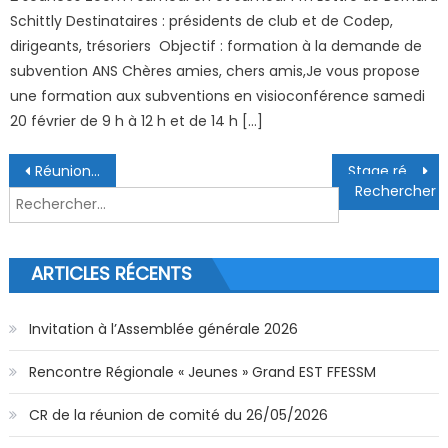
Schittly Destinataires : présidents de club et de Codep,
dirigeants, trésoriers Objectif : formation à la demande de
subvention ANS Chères amies, chers amis,Je vous propose
une formation aux subventions en visioconférence samedi
20 février de 9 h à 12 h et de 14 h […]
Navigation de l’article
Réunion de comité directeur du 29/01/2024
Stage régional Photo-Vidéo Printemps 2024
Rechercher :
ARTICLES RÉCENTS
Invitation à l’Assemblée générale 2026
Rencontre Régionale « Jeunes » Grand EST FFESSM
CR de la réunion de comité du 26/05/2026