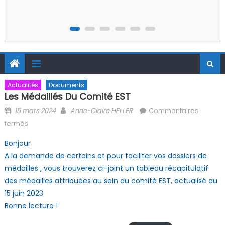
Actualités
Documents
Les Médaillés Du Comité EST
Posted on
Author
15 mars 2024
Anne-Claire HELLER
Commentaires
sur Les médaillés du Comité EST
fermés
Bonjour
A la demande de certains et pour faciliter vos dossiers de
médailles , vous trouverez ci-joint un tableau récapitulatif
des médailles attribuées au sein du comité EST, actualisé au
15 juin 2023
Bonne lecture !