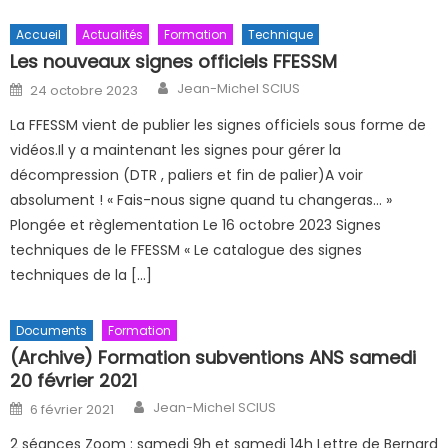
Accueil
Actualités
Formation
Technique
Les nouveaux signes officiels FFESSM
Author
Posted on
Jean-Michel SCIUS
24 octobre 2023
La FFESSM vient de publier les signes officiels sous forme de
vidéos.Il y a maintenant les signes pour gérer la
décompression (DTR , paliers et fin de palier)A voir
absolument ! « Fais-nous signe quand tu changeras… »
Plongée et règlementation Le 16 octobre 2023 Signes
techniques de le FFESSM « Le catalogue des signes
techniques de la […]
Documents
Formation
(Archive) Formation subventions ANS samedi
20 février 2021
Author
Posted on
Jean-Michel SCIUS
6 février 2021
2 séances Zoom : samedi 9h et samedi 14h Lettre de Bernard