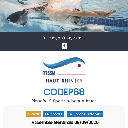
Skip to content
jeudi, août 06, 2026
CODEP68
Plongée & Sports subaquatiques
A Venir
Actualités
Formation
Technique
Séminaire Pédago-Technique