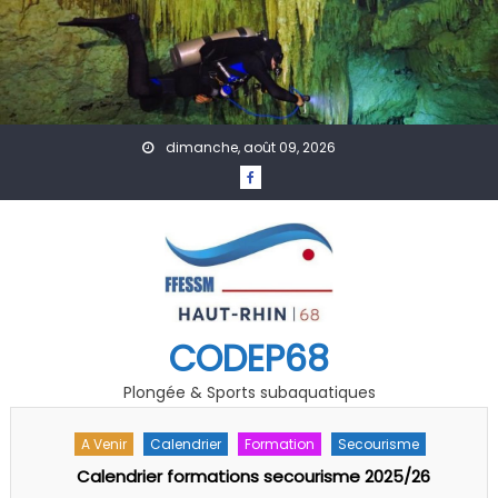
Skip to content
dimanche, août 09, 2026
CODEP68
Plongée & Sports subaquatiques
A Venir
Actualités
Formation
Technique
Séminaire Pédago-Technique