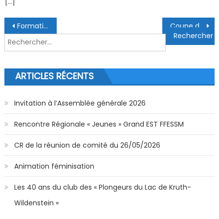
[…]
Navigation de l’article
Formation juges apnée
Coupe de Noël 2019 – séries
Rechercher :
ARTICLES RÉCENTS
Invitation à l’Assemblée générale 2026
Rencontre Régionale « Jeunes » Grand EST FFESSM
CR de la réunion de comité du 26/05/2026
Animation féminisation
Les 40 ans du club des « Plongeurs du Lac de Kruth-
Wildenstein »