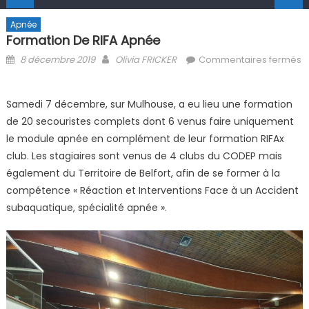
Apnée
Formation De RIFA Apnée
Posted on
Author
8 décembre 2019
Olivia FRICKER
Commentaires fermés
sur Formation de RIFA Apnée
Samedi 7 décembre, sur Mulhouse, a eu lieu une formation
de 20 secouristes complets dont 6 venus faire uniquement
le module apnée en complément de leur formation RIFAx
club. Les stagiaires sont venus de 4 clubs du CODEP mais
également du Territoire de Belfort, afin de se former à la
compétence « Réaction et Interventions Face à un Accident
subaquatique, spécialité apnée ».