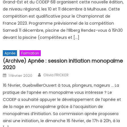
Grand-Est et du CODEP 68 organisent cette nouvelle édition,
de niveau régional, les 10 et 11 décembre à Mulhouse. Cette
compétition est qualificative pour le Championnat de
France 2023. Programme prévisionnel de la compétition
Samedi 11 décembre, piscine de l’Illberg Rendez-vous à 15h30
devant la piscine (compétiteurs et […]
Apnée
Formation
(Archive) Apnée : session initiation monopalme
2020
Author
Posted on
Olivia FRICKER
1 février 2020
16 février, GuebwillerOuvert à tous, plongeurs, nageurs … La
pratique de l’apnée en monopalme vous intéresse ? Le
CODEP a souhaité appuyer le développement de l’apnée et
de la nage en monopalme grâce à l’acquisition de
monopalmes d’initiation. Sa commission apnée proposera
ainsi une initiation, le dimanche 16 février, de 17h à 20h, à la