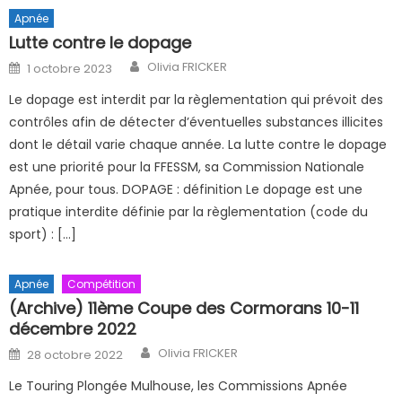
Apnée
Lutte contre le dopage
Author
Posted on
Olivia FRICKER
1 octobre 2023
Le dopage est interdit par la règlementation qui prévoit des
contrôles afin de détecter d’éventuelles substances illicites
dont le détail varie chaque année. La lutte contre le dopage
est une priorité pour la FFESSM, sa Commission Nationale
Apnée, pour tous. DOPAGE : définition Le dopage est une
pratique interdite définie par la règlementation (code du
sport) : […]
Apnée
Compétition
(Archive) 11ème Coupe des Cormorans 10-11
décembre 2022
Author
Posted on
Olivia FRICKER
28 octobre 2022
Le Touring Plongée Mulhouse, les Commissions Apnée