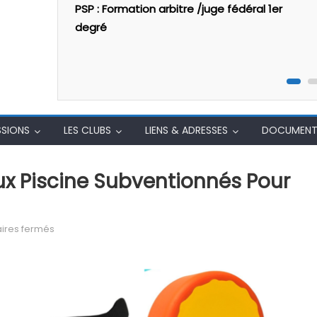
o Vidéo
PSP : Formation arbitre /juge fédéral 1er
temps
degré
SSIONS
LES CLUBS
LIENS & ADRESSES
DOCUMENT
eux Piscine Subventionnés Pour
sur (Archive) Kit Hockey et jeux piscine subventionnés po
res fermés