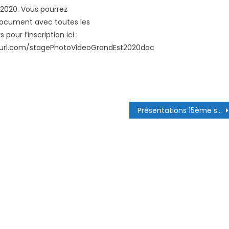
2020. Vous pourrez
document avec toutes les
pour l’inscription ici :
nyurl.com/stagePhotoVideoGrandEst2020doc
Présentations 15ème séminaire des plongeurs 14 janvier 2023 Strasbourg