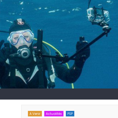
hes
A Venir
Actualités
PSP