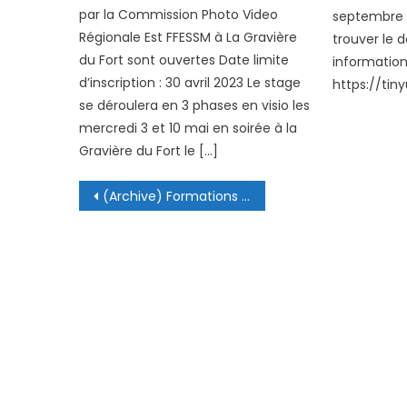
par la Commission Photo Video
septembre 
Régionale Est FFESSM à La Gravière
trouver le 
du Fort sont ouvertes Date limite
informations 
d’inscription : 30 avril 2023 Le stage
https://ti
se déroulera en 3 phases en visio les
mercredi 3 et 10 mai en soirée à la
Gravière du Fort le […]
Navigation de l’article
(Archive) Formations PSP 04/03/2023