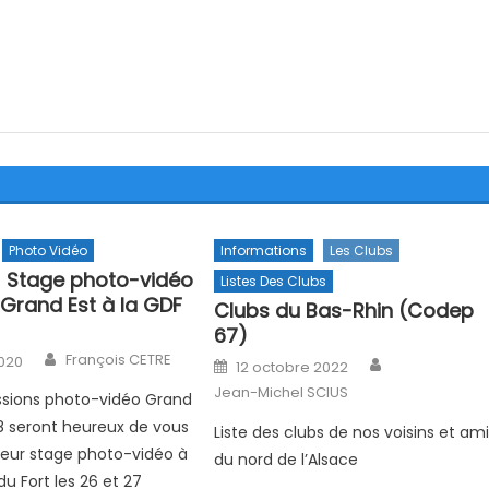
Photo Vidéo
Informations
Les Clubs
) Stage photo-vidéo
Listes Des Clubs
 Grand Est à la GDF
Clubs du Bas-Rhin (Codep
67)
Author
n
François CETRE
Author
2020
Posted on
12 octobre 2022
Jean-Michel SCIUS
sions photo-vidéo Grand
68 seront heureux de vous
Liste des clubs de nos voisins et am
à leur stage photo-vidéo à
du nord de l’Alsace
du Fort les 26 et 27