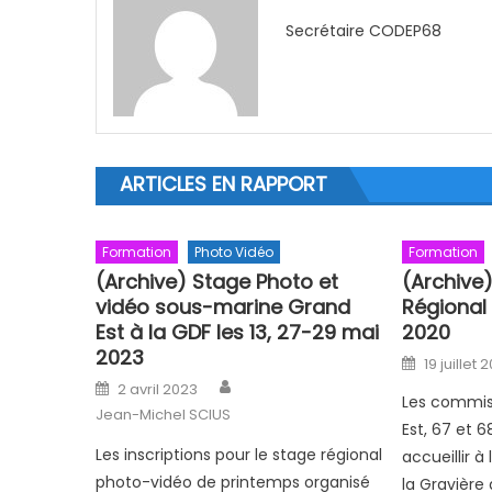
Secrétaire CODEP68
ARTICLES EN RAPPORT
Formation
Photo Vidéo
Formation
(Archive) Stage Photo et
(Archive
vidéo sous-marine Grand
Régional
Est à la GDF les 13, 27-29 mai
2020
2023
Posted o
19 juillet 
Author
Posted on
2 avril 2023
Les commis
Jean-Michel SCIUS
Est, 67 et 
Les inscriptions pour le stage régional
accueillir 
photo-vidéo de printemps organisé
la Gravière 