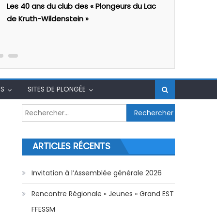
Les 40 ans du club des « Plongeurs du Lac
Séminaire
de Kruth-Wildenstein »
S
SITES DE PLONGÉE
Rechercher :
ARTICLES RÉCENTS
ur les Clubs 68
Invitation à l’Assemblée générale 2026
Rencontre Régionale « Jeunes » Grand EST
FFESSM