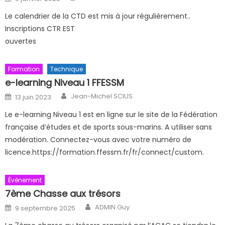
Le calendrier de la CTD est mis à jour régulièrement..
Inscriptions CTR EST
ouvertes
Formation
Technique
e-learning Niveau 1 FFESSM
Author
Posted on
Jean-Michel SCIUS
13 juin 2023
Le e-learning Niveau 1 est en ligne sur le site de la Fédération
française d’études et de sports sous-marins. A utiliser sans
modération. Connectez-vous avec votre numéro de
licence.https://formation.ffessm.fr/fr/connect/custom.
Évènement
7ème Chasse aux trésors
Author
Posted on
ADMIN Guy
9 septembre 2025