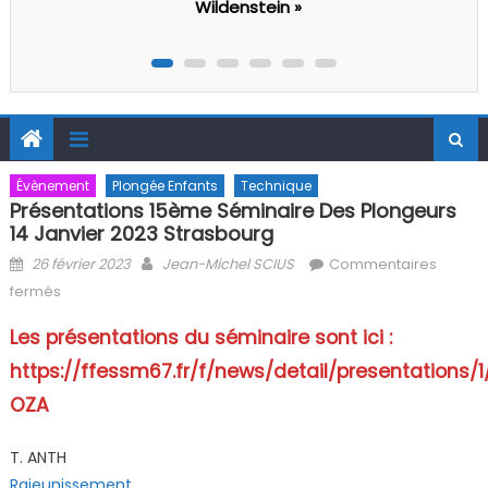
Évènement
Plongée Enfants
Technique
Présentations 15ème Séminaire Des Plongeurs
14 Janvier 2023 Strasbourg
Posted on
Author
26 février 2023
Jean-Michel SCIUS
Commentaires
sur Présentations 15ème séminaire des plongeurs 14 janvier
fermés
2023 Strasbourg
Les présentations du séminaire sont ici :
https://ffessm67.fr/f/news/detail/presentatio
OZA
T. ANTH
Rajeunissement