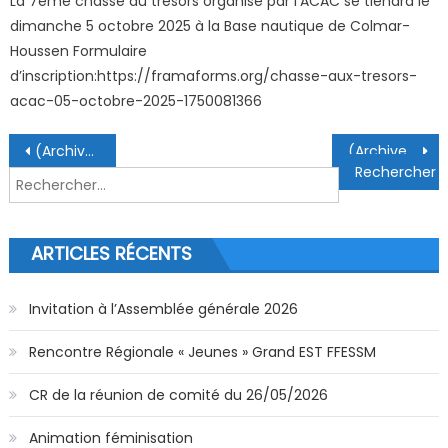
La 7ème chasse au trésors organisé par l’ACAC se tiendra le
dimanche 5 octobre 2025 à la Base nautique de Colmar-
Houssen Formulaire
d’inscription:https://framaforms.org/chasse-aux-tresors-
acac-05-octobre-2025-1750081366
Navigation de l’article
(Archive) Kit Hockey et jeux piscine subventionnés pour les Clubs 68
(Archive) Championnats de France Hockeysub Mulhouse les 1 et 2 avril 2023
Rechercher :
ARTICLES RÉCENTS
Invitation à l’Assemblée générale 2026
Rencontre Régionale « Jeunes » Grand EST FFESSM
CR de la réunion de comité du 26/05/2026
Animation féminisation