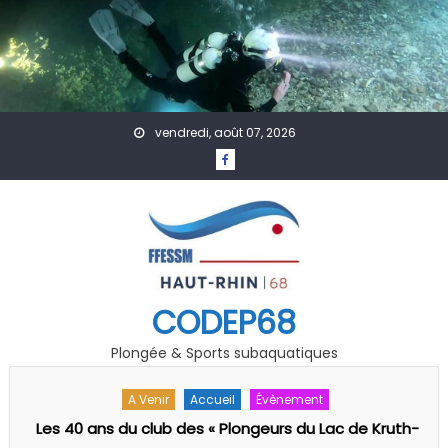
Skip to content
vendredi, août 07, 2026
CODEP68
Plongée & Sports subaquatiques
A Venir
Accueil
Actualités
-
Rencontre Régionale « Jeunes » Grand EST FFESSM