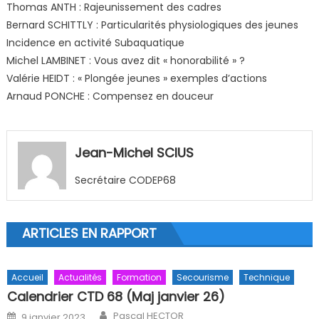
Thomas ANTH : Rajeunissement des cadres
Bernard SCHITTLY : Particularités physiologiques des jeunes
Incidence en activité Subaquatique
Michel LAMBINET : Vous avez dit « honorabilité » ?
Valérie HEIDT : « Plongée jeunes » exemples d’actions
Arnaud PONCHE : Compensez en douceur
Jean-Michel SCIUS
Secrétaire CODEP68
ARTICLES EN RAPPORT
Accueil
Actualités
Formation
Secourisme
Technique
Calendrier CTD 68 (Maj janvier 26)
Author
Posted on
Pascal HECTOR
9 janvier 2023