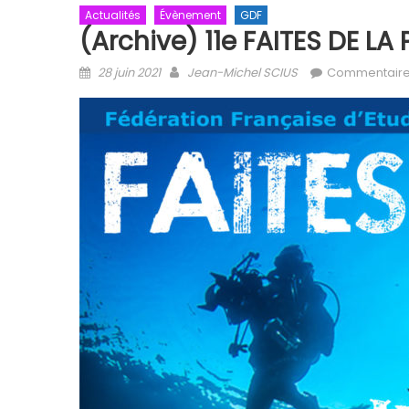
Actualités
Évènement
GDF
(Archive) 11e FAITES DE L
Posted on
Author
28 juin 2021
Jean-Michel SCIUS
Commentaire