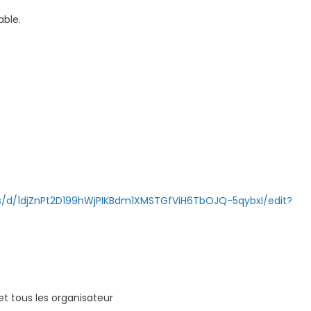
able.
;
)
s/d/1djZnPt2D199hWjPIKBdm1XMSTGfViH6TbOJQ-5qybxI/edit?
et tous les organisateur