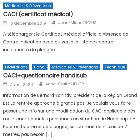
Médicales & Préventions
CACI (certificat médical)
Author
Posted on
Jean-Michel SCIUS
16 décembre 2019
A télécharger : le Certificat médical officiel d’Absence de
Contre Indication avec au verso la liste des contre
indications à la plongée.
Fédérations
Handi
Médicales & Préventions
Technique
CACI+questionnaire handisub
Author
Posted on
Anne-Claire HELLER
7 août 2024
Information de Bernard Schittly, président de la Région Grand
Est La rentrée approche à grands pas. Je voulais vous faire
passer une info sur une modification du CACI applicable dès
maintenant pour les personnes en situation de Handicap :1 –
Pour un baptême de plongée, sur un fond de moins de 2
mètres, pas besoin […]