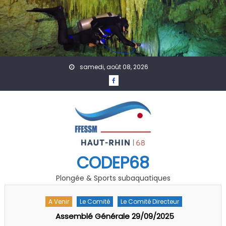
Skip to content
samedi, août 08, 2026
CODEP68
Plongée & Sports subaquatiques
A Venir
Accueil
Actualités
Affiches
Évènement
Formation
GDF
Photo Vidéo