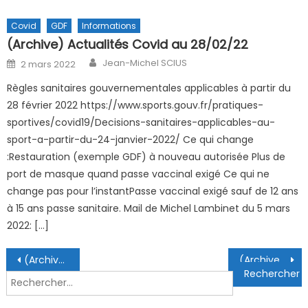
Covid
GDF
Informations
(Archive) Actualités Covid au 28/02/22
Author
Posted on
Jean-Michel SCIUS
2 mars 2022
Règles sanitaires gouvernementales applicables à partir du
28 février 2022 https://www.sports.gouv.fr/pratiques-
sportives/covid19/Decisions-sanitaires-applicables-au-
sport-a-partir-du-24-janvier-2022/ Ce qui change
:Restauration (exemple GDF) à nouveau autorisée Plus de
port de masque quand passe vaccinal exigé Ce qui ne
change pas pour l’instantPasse vaccinal exigé sauf de 12 ans
à 15 ans passe sanitaire. Mail de Michel Lambinet du 5 mars
2022: […]
Navigation de l’article
(Archive) Tournoi de hockey subaquatique jeunes France / Angleterre
(Archive) Réunion Comité 28/06/2022
Rechercher :