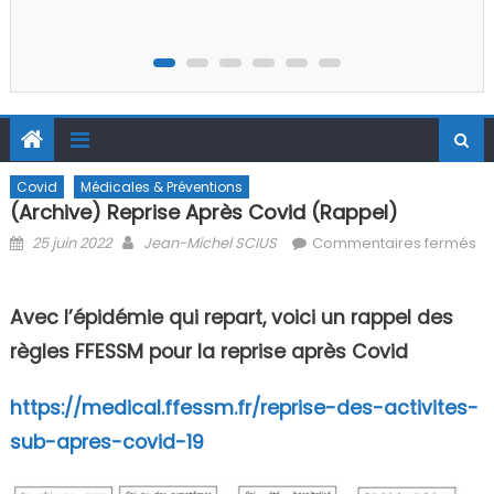
Stage régional Photo-Vidéo Printemps 2026
Covid
Médicales & Préventions
(Archive) Reprise Après Covid (rappel)
Posted on
Author
25 juin 2022
Jean-Michel SCIUS
Commentaires fermés
sur (Archive) Reprise après Covid (rappel)
Avec l’épidémie qui repart, voici un rappel des
règles FFESSM pour la reprise après Covid
https://medical.ffessm.fr/reprise-des-activites-
sub-apres-covid-19