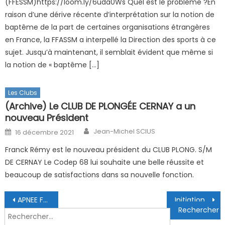
(FFESSM)https://loom.ly/6uda0Ws Quel est le problème ?En
raison d’une dérive récente d’interprétation sur la notion de
baptême de la part de certaines organisations étrangères
en France, la FFASSM a interpellé la Direction des sports à ce
sujet. Jusqu’à maintenant, il semblait évident que même si
la notion de « baptême […]
Les Clubs
(Archive) Le CLUB DE PLONGÉE CERNAY a un
nouveau Président
Author
Posted on
Jean-Michel SCIUS
16 décembre 2021
Franck Rémy est le nouveau président du CLUB PLONG. S/M
DE CERNAY Le Codep 68 lui souhaite une belle réussite et
beaucoup de satisfactions dans sa nouvelle fonction.
Navigation de l’article
APNEE FORMATION DE JUGES PISCINE
Initiation et tournoi amical hockey 17/03/2024
Rechercher :