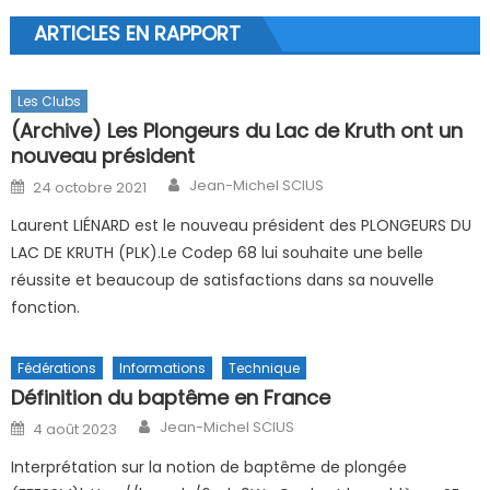
ARTICLES EN RAPPORT
Les Clubs
(Archive) Les Plongeurs du Lac de Kruth ont un
nouveau président
Author
Posted on
Jean-Michel SCIUS
24 octobre 2021
Laurent LIÉNARD est le nouveau président des PLONGEURS DU
LAC DE KRUTH (PLK).Le Codep 68 lui souhaite une belle
réussite et beaucoup de satisfactions dans sa nouvelle
fonction.
Fédérations
Informations
Technique
Définition du baptême en France
Author
Posted on
Jean-Michel SCIUS
4 août 2023
Interprétation sur la notion de baptême de plongée