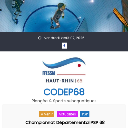
Skip to content
vendredi, août 07, 2026
CODEP68
Plongée & Sports subaquatiques
A Venir
Accueil
Actualités
Affiches
Évènement
Formation
GDF
Photo Vidéo