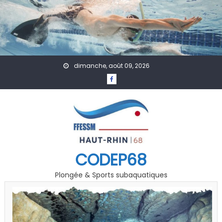
Skip to content
dimanche, août 09, 2026
CODEP68
Plongée & Sports subaquatiques
A Venir
Accueil
Actualités
Affiches
Évènement
Formation
GDF
Photo Vidéo