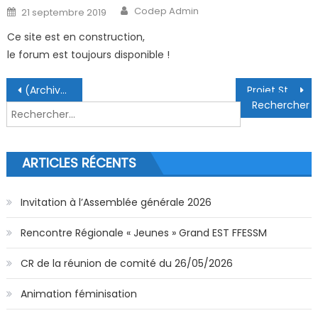
Author
Posted on
Codep Admin
21 septembre 2019
Ce site est en construction,
le forum est toujours disponible !
Navigation de l’article
(Archive) Assemblée Générale 27/01/2020
Projet Statuts, RI & RF 2020
Rechercher :
ARTICLES RÉCENTS
Invitation à l’Assemblée générale 2026
Rencontre Régionale « Jeunes » Grand EST FFESSM
CR de la réunion de comité du 26/05/2026
Animation féminisation