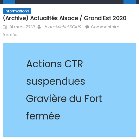
Informations
(Archive) Actualités Alsace / Grand Est 2020
Posted on
Author
14 mars 2020
Jean-Michel SCIUS
Commentaires
sur (Archive) Actualités Alsace / Grand Est 2020
fermés
Actions CTR
suspendues
Gravière du Fort
fermée