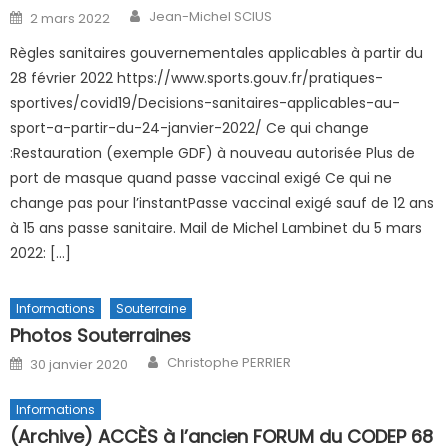
Author
Posted on
Jean-Michel SCIUS
2 mars 2022
Règles sanitaires gouvernementales applicables à partir du
28 février 2022 https://www.sports.gouv.fr/pratiques-
sportives/covid19/Decisions-sanitaires-applicables-au-
sport-a-partir-du-24-janvier-2022/ Ce qui change
:Restauration (exemple GDF) à nouveau autorisée Plus de
port de masque quand passe vaccinal exigé Ce qui ne
change pas pour l’instantPasse vaccinal exigé sauf de 12 ans
à 15 ans passe sanitaire. Mail de Michel Lambinet du 5 mars
2022: […]
Informations
Souterraine
Photos Souterraines
Author
Posted on
Christophe PERRIER
30 janvier 2020
Informations
(Archive) ACCÈS à l’ancien FORUM du CODEP 68