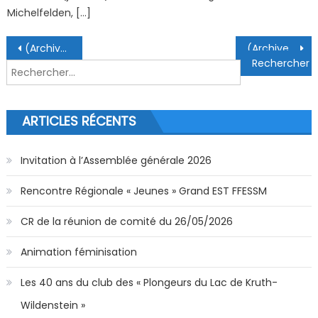
Michelfelden, […]
Navigation de l’article
(Archive) Café Plongée Spécial Trim et Stabilisation
(Archives) Rencontres Jeunes du Grand Est
Rechercher :
ARTICLES RÉCENTS
Invitation à l’Assemblée générale 2026
Rencontre Régionale « Jeunes » Grand EST FFESSM
CR de la réunion de comité du 26/05/2026
Animation féminisation
Les 40 ans du club des « Plongeurs du Lac de Kruth-
Wildenstein »