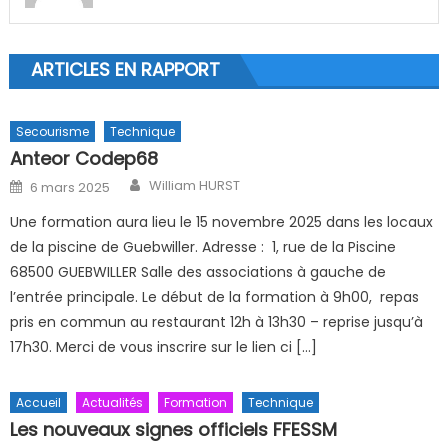
ARTICLES EN RAPPORT
Secourisme
Technique
Anteor Codep68
Author
Posted on
William HURST
6 mars 2025
Une formation aura lieu le 15 novembre 2025 dans les locaux
de la piscine de Guebwiller. Adresse : 1, rue de la Piscine
68500 GUEBWILLER Salle des associations à gauche de
l’entrée principale. Le début de la formation à 9h00, repas
pris en commun au restaurant 12h à 13h30 – reprise jusqu’à
17h30. Merci de vous inscrire sur le lien ci […]
Accueil
Actualités
Formation
Technique
Les nouveaux signes officiels FFESSM