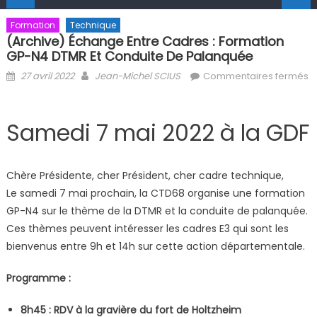
Formation
Technique
(Archive) Échange Entre Cadres : Formation
GP-N4 DTMR Et Conduite De Palanquée
Posted on
Author
27 avril 2022
Jean-Michel SCIUS
Commentaires fermés
sur (Archive) Échange entre cadres : formation GP-N4 DTMR et
conduite de palanquée
Samedi 7 mai 2022 à la GDF
Chère Présidente, cher Président, cher cadre technique,
Le samedi 7 mai prochain, la CTD68 organise une formation
GP-N4 sur le thème de la DTMR et la conduite de palanquée.
Ces thèmes peuvent intéresser les cadres E3 qui sont les
bienvenus entre 9h et 14h sur cette action départementale.
Programme :
8h45 : RDV à la gravière du fort de Holtzheim