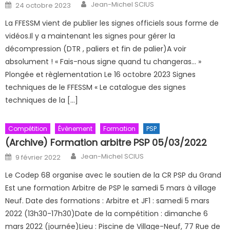
Author
Posted on
Jean-Michel SCIUS
24 octobre 2023
La FFESSM vient de publier les signes officiels sous forme de
vidéos.Il y a maintenant les signes pour gérer la
décompression (DTR , paliers et fin de palier)A voir
absolument ! « Fais-nous signe quand tu changeras… »
Plongée et règlementation Le 16 octobre 2023 Signes
techniques de le FFESSM « Le catalogue des signes
techniques de la […]
Compétition
Évènement
Formation
PSP
(Archive) Formation arbitre PSP 05/03/2022
Author
Posted on
Jean-Michel SCIUS
9 février 2022
Le Codep 68 organise avec le soutien de la CR PSP du Grand
Est une formation Arbitre de PSP le samedi 5 mars à village
Neuf. Date des formations : Arbitre et JF1 : samedi 5 mars
2022 (13h30-17h30)Date de la compétition : dimanche 6
mars 2022 (journée)Lieu : Piscine de Village-Neuf, 77 Rue de