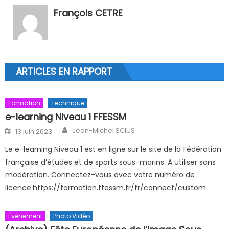
François CETRE
ARTICLES EN RAPPORT
Formation
Technique
e-learning Niveau 1 FFESSM
Author
Posted on
Jean-Michel SCIUS
13 juin 2023
Le e-learning Niveau 1 est en ligne sur le site de la Fédération
française d’études et de sports sous-marins. A utiliser sans
modération. Connectez-vous avec votre numéro de
licence.https://formation.ffessm.fr/fr/connect/custom.
Évènement
Photo Vidéo