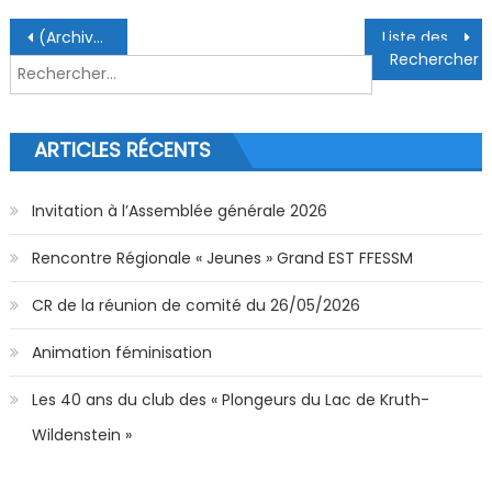
Navigation de l’article
(Archive) AG Grand Est le 20 novembre 2022 à Lingolsheim
Liste des médecins fédéraux (MAJ 11/2022)
Rechercher :
ARTICLES RÉCENTS
Invitation à l’Assemblée générale 2026
Rencontre Régionale « Jeunes » Grand EST FFESSM
CR de la réunion de comité du 26/05/2026
Animation féminisation
Les 40 ans du club des « Plongeurs du Lac de Kruth-
Wildenstein »