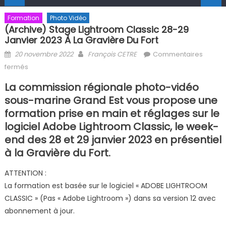
Formation
Photo Vidéo
(Archive) Stage Lightroom Classic 28-29
Janvier 2023 À La Gravière Du Fort
Posted on
Author
20 novembre 2022
François CETRE
Commentaires
sur (Archive) Stage Lightroom Classic 28-29 janvier 2023 à
fermés
la Gravière du Fort
La commission régionale photo-vidéo
sous-marine Grand Est vous propose une
formation prise en main et réglages sur le
logiciel Adobe Lightroom Classic, le week-
end des 28 et 29 janvier 2023 en présentiel
à la Gravière du Fort.
ATTENTION :
La formation est basée sur le logiciel « ADOBE LIGHTROOM
CLASSIC » (Pas « Adobe Lightroom ») dans sa version 12 avec
abonnement à jour.