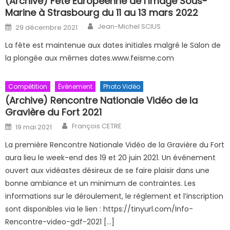
(Archive) Fête Européenne de l’Image Sous-
Marine à Strasbourg du 11 au 13 mars 2022
Author
Posted on
Jean-Michel SCIUS
29 décembre 2021
La fête est maintenue aux dates initiales malgré le Salon de
la plongée aux mêmes dates.www.feisme.com
Compétition
Évènement
Photo Vidéo
(Archive) Rencontre Nationale Vidéo de la
Gravière du Fort 2021
Author
Posted on
François CETRE
19 mai 2021
La première Rencontre Nationale Vidéo de la Gravière du Fort
aura lieu le week-end des 19 et 20 juin 2021. Un événement
ouvert aux vidéastes désireux de se faire plaisir dans une
bonne ambiance et un minimum de contraintes. Les
informations sur le déroulement, le règlement et l’inscription
sont disponibles via le lien : https://tinyurl.com/Info-
Rencontre-video-gdf-2021 […]