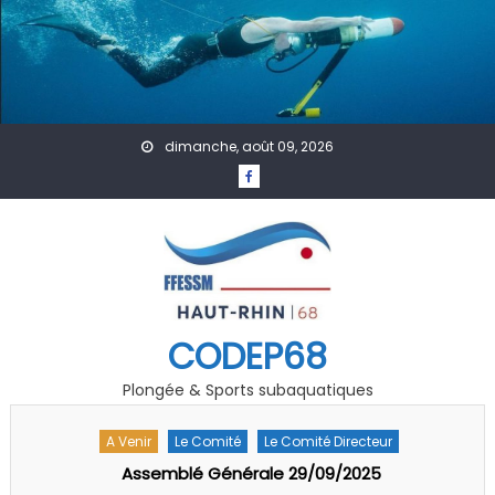
Skip to content
dimanche, août 09, 2026
CODEP68
Plongée & Sports subaquatiques
A Venir
Accueil
Actualités
Rencontre Régionale « Jeunes » Grand EST FFESSM