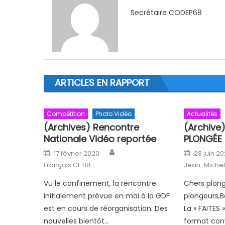
Secrétaire CODEP68
ARTICLES EN RAPPORT
Compétition
Photo Vidéo
Actualités
(Archives) Rencontre
(Archive)
Nationale Vidéo reportée
PLONGÉE 
Author
Posted on
Posted o
17 février 2020
28 juin 20
François CETRE
Jean-Michel
Vu le confinement, la rencontre
Chers plong
initialement prévue en mai à la GDF
plongeurs,B
est en cours de réorganisation. Des
La « FAITES 
nouvelles bientôt…
format conv