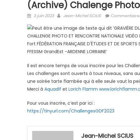
(Archive) Chalenge Photo À
Posted on
Author
3 juin 2023
Jean-Michel SCIUS
Commentaire
Il est encore temps de vous inscrire pour les Chall
Les challenges sont ouverts à tous niveaux, sans au
une soirée tarte flambée qui à elle seule vaut la pei
Merci à
Aquadif
et
Lorich Flamm www.lorichflamm.
Pour vous inscrire, c’est par ici :
https://tinyurl.com/ChallengesGDF2023
Jean-Michel SCIUS