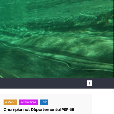
A Venir
Actualités
PSP
A Venir
L
Championnat Départemental PSP 68
Assemblé 