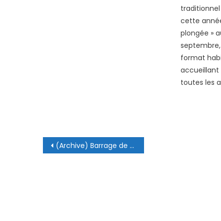
traditionne
cette année 
plongée » au
septembre, 
format habit
accueillan
toutes les a
Navigation de l’article
(Archive) Barrage de Kruth (Maj 06 2023)