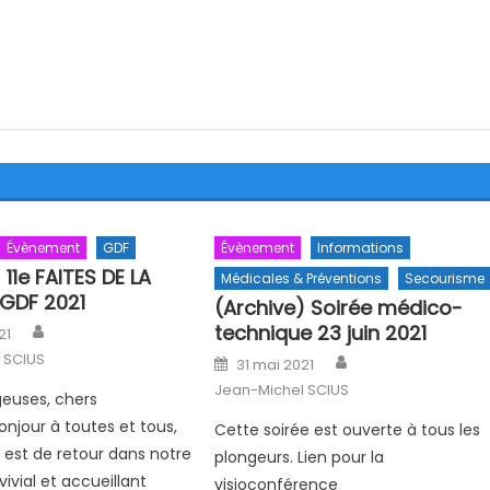
Évènement
GDF
Évènement
Informations
 11e FAITES DE LA
Médicales & Préventions
Secourisme
GDF 2021
(Archive) Soirée médico-
Author
n
technique 23 juin 2021
21
Author
 SCIUS
Posted on
31 mai 2021
Jean-Michel SCIUS
euses, chers
onjour à toutes et tous,
Cette soirée est ouverte à tous les
» est de retour dans notre
plongeurs. Lien pour la
ivial et accueillant
visioconférence