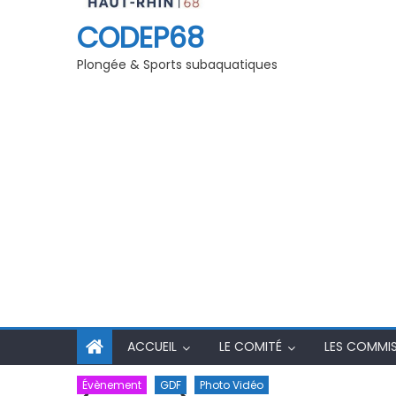
o-Vidéo Printemps
degré
CODEP68
Plongée & Sports subaquatiques
ACCUEIL
LE COMITÉ
LES COMMI
Évènement
GDF
Photo Vidéo