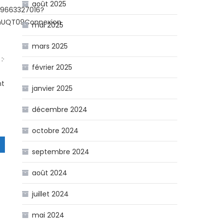
août 2025
89663327016?
hUQT09Connexion
mai 2025
mars 2025
:·
février 2025
nt
janvier 2025
décembre 2024
octobre 2024
septembre 2024
août 2024
juillet 2024
mai 2024