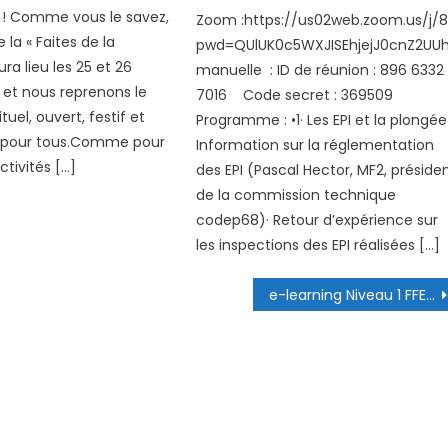
l ! Comme vous le savez,
Zoom :https://us02web.zoom.us/j/
la « Faites de la
pwd=QUlUK0c5WXJISEhjejJ0cnZ2UU
ra lieu les 25 et 26
manuelle : ID de réunion : 896 6332
et nous reprenons le
7016 Code secret : 369509
uel, ouvert, festif et
Programme : •1· Les EPI et la plongée 
t pour tous.Comme pour
Information sur la réglementation
ctivités […]
des EPI (Pascal Hector, MF2, préside
de la commission technique
codep68)· Retour d’expérience sur
les inspections des EPI réalisées […]
e-learning Niveau 1 FFESSM