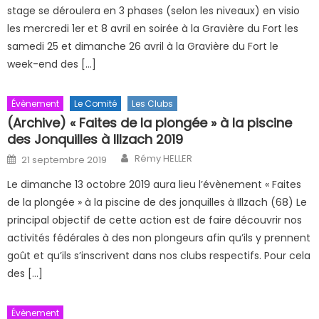
stage se déroulera en 3 phases (selon les niveaux) en visio
les mercredi 1er et 8 avril en soirée à la Gravière du Fort les
samedi 25 et dimanche 26 avril à la Gravière du Fort le
week-end des […]
Évènement
Le Comité
Les Clubs
(Archive) « Faites de la plongée » à la piscine
des Jonquilles à Illzach 2019
Author
Posted on
Rémy HELLER
21 septembre 2019
Le dimanche 13 octobre 2019 aura lieu l’évènement « Faites
de la plongée » à la piscine de des jonquilles à Illzach (68) Le
principal objectif de cette action est de faire découvrir nos
activités fédérales à des non plongeurs afin qu’ils y prennent
goût et qu’ils s’inscrivent dans nos clubs respectifs. Pour cela
des […]
Évènement