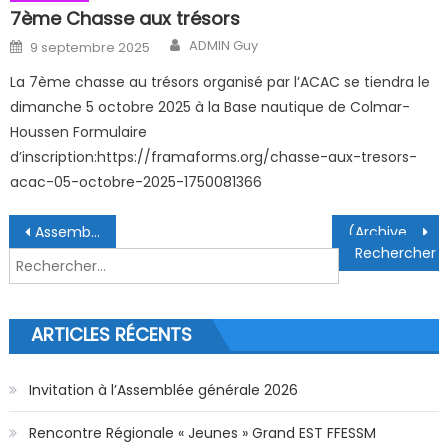
7ème Chasse aux trésors
Author
Posted on
ADMIN Guy
9 septembre 2025
La 7ème chasse au trésors organisé par l’ACAC se tiendra le
dimanche 5 octobre 2025 à la Base nautique de Colmar-
Houssen Formulaire
d’inscription:https://framaforms.org/chasse-aux-tresors-
acac-05-octobre-2025-1750081366
Navigation de l’article
Assemblée Générale 09/10/2023
(Archive) Les 8ème déclics en liberté de Colmar 01/10/2023
Rechercher :
ARTICLES RÉCENTS
Invitation à l’Assemblée générale 2026
Rencontre Régionale « Jeunes » Grand EST FFESSM