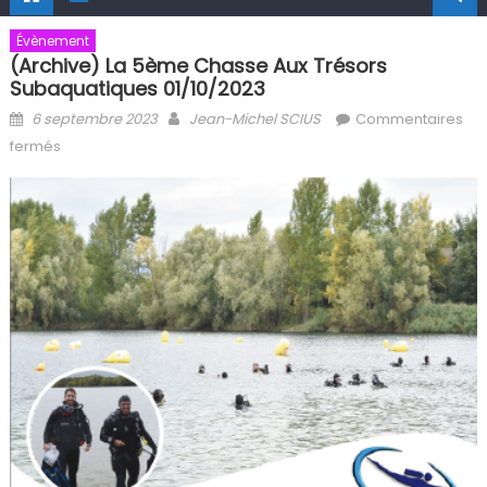
Évènement
(Archive) La 5ème Chasse Aux Trésors
Subaquatiques 01/10/2023
Posted on
Author
6 septembre 2023
Jean-Michel SCIUS
Commentaires
sur (Archive) La 5ème chasse aux trésors subaquatiques
fermés
01/10/2023