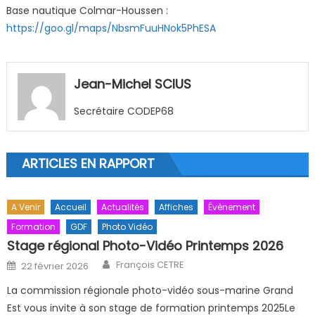
Base nautique Colmar-Houssen :
https://goo.gl/maps/NbsmFuuHNok5PhESA
Jean-Michel SCIUS
Secrétaire CODEP68
ARTICLES EN RAPPORT
A Venir
Accueil
Actualités
Affiches
Évènement
Formation
GDF
Photo Vidéo
Stage régional Photo-Vidéo Printemps 2026
Author
Posted on
François CETRE
22 février 2026
La commission régionale photo-vidéo sous-marine Grand
Est vous invite à son stage de formation printemps 2025Le