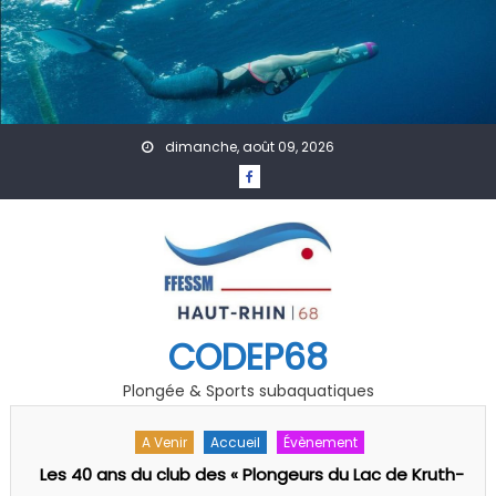
Skip to content
dimanche, août 09, 2026
CODEP68
Plongée & Sports subaquatiques
A Venir
Actualités
Formation
Technique
-
Séminaire Pédago-Technique