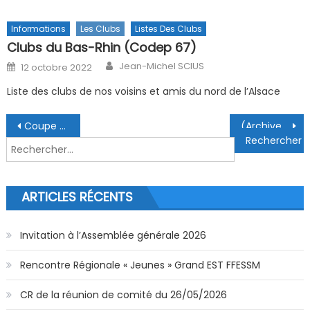
Informations
Les Clubs
Listes Des Clubs
Clubs du Bas-Rhin (Codep 67)
Author
Posted on
Jean-Michel SCIUS
12 octobre 2022
Liste des clubs de nos voisins et amis du nord de l’Alsace
Navigation de l’article
Coupe de France J2 Mulhouse
(Archive) Fête Européenne de l’Image Sous-Marine à Strasbourg du 11 au 13 mars 2022
Rechercher :
ARTICLES RÉCENTS
Invitation à l’Assemblée générale 2026
Rencontre Régionale « Jeunes » Grand EST FFESSM
CR de la réunion de comité du 26/05/2026