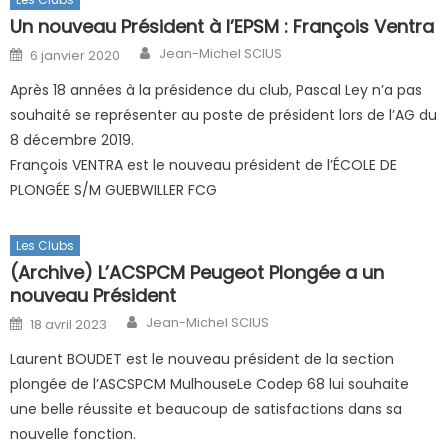
Un nouveau Président à l’EPSM : François Ventra
Author
Posted on
Jean-Michel SCIUS
6 janvier 2020
Après 18 années à la présidence du club, Pascal Ley n’a pas
souhaité se représenter au poste de président lors de l’AG du
8 décembre 2019.
François VENTRA est le nouveau président de l’ÉCOLE DE
PLONGÉE S/M GUEBWILLER FCG
Les Clubs
(Archive) L’ACSPCM Peugeot Plongée a un
nouveau Président
Author
Posted on
Jean-Michel SCIUS
18 avril 2023
Laurent BOUDET est le nouveau président de la section
plongée de l’ASCSPCM MulhouseLe Codep 68 lui souhaite
une belle réussite et beaucoup de satisfactions dans sa
nouvelle fonction.