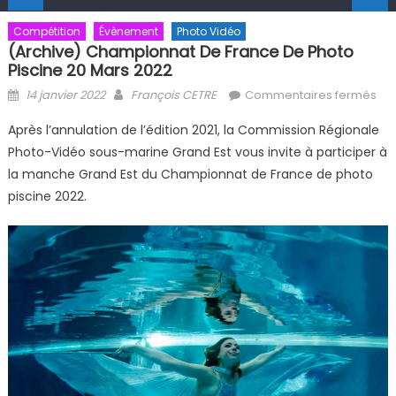
Compétition
Évènement
Photo Vidéo
(Archive) Championnat De France De Photo
Piscine 20 Mars 2022
Posted on
Author
sur
14 janvier 2022
François CETRE
Commentaires fermés
Ch
Après l’annulation de l’édition 2021, la Commission Régionale
de 
Photo-Vidéo sous-marine Grand Est vous invite à participer à
pho
la manche Grand Est du Championnat de France de photo
20 
piscine 2022.