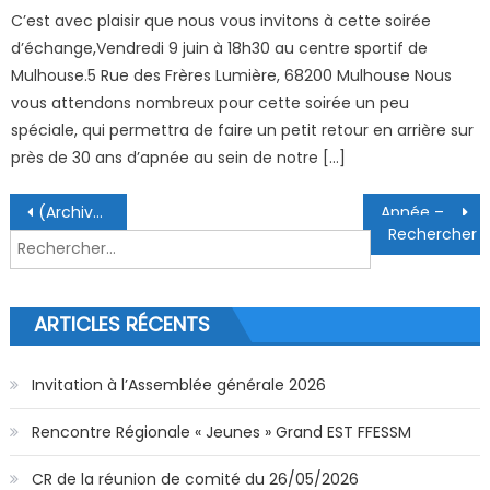
C’est avec plaisir que nous vous invitons à cette soirée
d’échange,Vendredi 9 juin à 18h30 au centre sportif de
Mulhouse.5 Rue des Frères Lumière, 68200 Mulhouse Nous
vous attendons nombreux pour cette soirée un peu
spéciale, qui permettra de faire un petit retour en arrière sur
près de 30 ans d’apnée au sein de notre […]
Navigation de l’article
(Archive) Actualités Covid au 06/01/2022
Apnée – Championnat régional Est 2022
Rechercher :
ARTICLES RÉCENTS
Invitation à l’Assemblée générale 2026
Rencontre Régionale « Jeunes » Grand EST FFESSM
CR de la réunion de comité du 26/05/2026