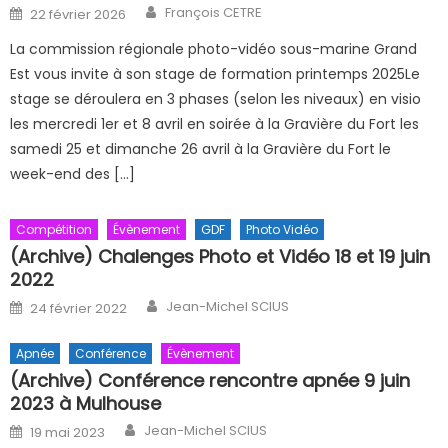
Author
Posted on
François CETRE
22 février 2026
La commission régionale photo-vidéo sous-marine Grand
Est vous invite à son stage de formation printemps 2025Le
stage se déroulera en 3 phases (selon les niveaux) en visio
les mercredi 1er et 8 avril en soirée à la Gravière du Fort les
samedi 25 et dimanche 26 avril à la Gravière du Fort le
week-end des […]
Compétition
Évènement
GDF
Photo Vidéo
(Archive) Chalenges Photo et Vidéo 18 et 19 juin
2022
Author
Posted on
Jean-Michel SCIUS
24 février 2022
Apnée
Conférence
Évènement
(Archive) Conférence rencontre apnée 9 juin
2023 à Mulhouse
Author
Posted on
Jean-Michel SCIUS
19 mai 2023