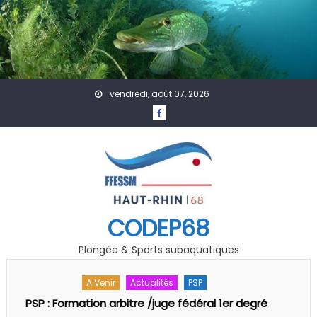
Skip to content
vendredi, août 07, 2026
CODEP68
Plongée & Sports subaquatiques
A Venir
Accueil
Actualités
Affiches
Évènement
Formation
GDF
Photo Vidéo