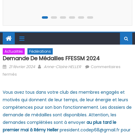
Wildenstein »
Actualités
Fédérations
Demande De Médailles FFESSM 2024
Posted on
Author
21 février 2024
Anne-Claire HELLER
Commentaires
sur Demande de médailles FFESSM 2024
fermés
Vous avez tous dans votre club des membres engagés et
motivés qui donnent de leur temps, de leur énergie et leurs
compétences pour son bon fonctionnement. Les dossiers de
demande de médailles sont disponibles. Attention, les
demandes complétées sont à envoyer
au plus tard le
premier mai à Rémy Heller
president.codep68@gmail.fr
pour