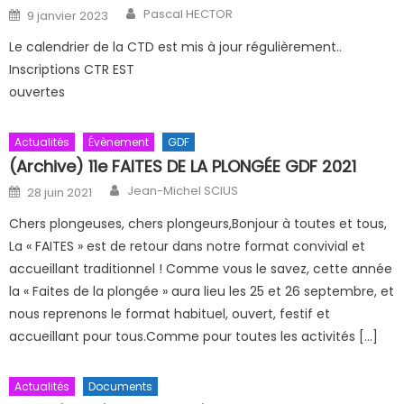
Author
Posted on
Pascal HECTOR
9 janvier 2023
Le calendrier de la CTD est mis à jour régulièrement..
Inscriptions CTR EST
ouvertes
Actualités
Évènement
GDF
(Archive) 11e FAITES DE LA PLONGÉE GDF 2021
Author
Posted on
Jean-Michel SCIUS
28 juin 2021
Chers plongeuses, chers plongeurs,Bonjour à toutes et tous,
La « FAITES » est de retour dans notre format convivial et
accueillant traditionnel ! Comme vous le savez, cette année
la « Faites de la plongée » aura lieu les 25 et 26 septembre, et
nous reprenons le format habituel, ouvert, festif et
accueillant pour tous.Comme pour toutes les activités […]
Actualités
Documents