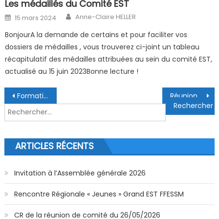
Les médaillés du Comité EST
Author
Posted on
Anne-Claire HELLER
15 mars 2024
BonjourA la demande de certains et pour faciliter vos
dossiers de médailles , vous trouverez ci-joint un tableau
récapitulatif des médailles attribuées au sein du comité EST,
actualisé au 15 juin 2023Bonne lecture !
Navigation de l’article
Formation juge 1er degré apnée
Réunion de comité directeur du 29/01/2024
Rechercher :
ARTICLES RÉCENTS
Invitation à l’Assemblée générale 2026
Rencontre Régionale « Jeunes » Grand EST FFESSM
CR de la réunion de comité du 26/05/2026