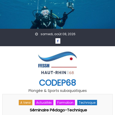
Skip to content
samedi, août 08, 2026
CODEP68
Plongée & Sports subaquatiques
A Venir
Accueil
Évènement
Les 40 ans du club des « Plongeurs du Lac de Kruth-