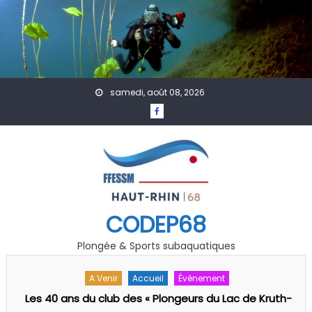
Skip to content
samedi, août 08, 2026
CODEP68
Plongée & Sports subaquatiques
A Venir
Calendrier
Formation
Secourisme
-
Calendrier formations secourisme 2025/26