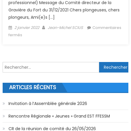
professionnel) Message du Comité directeur de la
Gravière du Fort du 31/12/2021 Chers plongeuses, chers
plongeurs, Ami(e)s […]
Posted on
Author
2 janvier 2022
Jean-Michel SCIUS
Commentaires
sur (Archive) Actualités Covid au 06/01/2022
fermés
Rechercher :
ARTICLES RÉCENTS
Invitation à l’Assemblée générale 2026
Rencontre Régionale « Jeunes » Grand EST FFESSM
CR de la réunion de comité du 26/05/2026