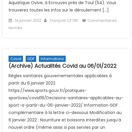
Aquatique Ovive, à Ecrouves près de Toul (54). Vous
trouverez toutes les infos sur le déroulement […]
Posted on
Author
14 janvier 2022
François CETRE
Commentaires
sur (Archive) Championnat de France de photo piscine
fermés
20 mars 2022
Covid
GDF
Informations
(Archive) Actualités Covid au 06/01/2022
Règles sanitaires gouvernementales applicables à
partir du 6 janvier 2022
https://www.sports.gouv.fr/pratiques-
sportives/covid19/Decisions-sanitaires-applicables-au-
sport-a-partir-du-06-janvier-2022/ Information GDF
complémentaire à la lettre ci-dessous Modification au
6 janvier 2022 : Nourriture et boissons interdites jusqu’à
nouvel ordre (même assis si pas servies par un