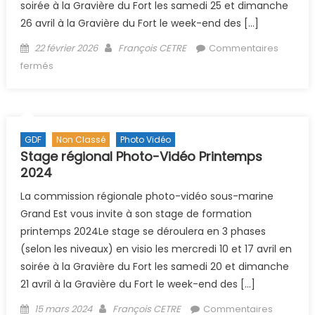
soirée à la Gravière du Fort les samedi 25 et dimanche
26 avril à la Gravière du Fort le week-end des […]
Posted on
Author
22 février 2026
François CETRE
Commentaires
sur Stage régional Photo-Vidéo Printemps 2026
fermés
GDF
Non Classé
Photo Vidéo
Stage régional Photo-Vidéo Printemps
2024
La commission régionale photo-vidéo sous-marine
Grand Est vous invite à son stage de formation
printemps 2024Le stage se déroulera en 3 phases
(selon les niveaux) en visio les mercredi 10 et 17 avril en
soirée à la Gravière du Fort les samedi 20 et dimanche
21 avril à la Gravière du Fort le week-end des […]
Posted on
Author
15 mars 2024
François CETRE
Commentaires