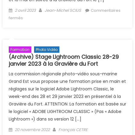
Posted on
Author
2 avril 2023
Jean-Michel SCIUS
Commentaires
sur (Archive) Stage Photo et vidéo sous-marine Grand
fermés
Est à la GDF les 13, 27-29 mai 2023
Formation
Photo Vidéo
(Archive) Stage Lightroom Classic 28-29
janvier 2023 à la Gravière du Fort
La commission régionale photo-vidéo sous-marine
Grand Est vous propose une formation prise en main et
réglages sur le logiciel Adobe Lightroom Classic, le
week-end des 28 et 29 janvier 2023 en présentiel à la
Gravière du Fort. ATTENTION :La formation est basée sur
le logiciel « ADOBE LIGHTROOM CLASSIC » (Pas « Adobe
Lightroom ») dans sa version 12 […]
Posted on
Author
20 novembre 2022
François CETRE