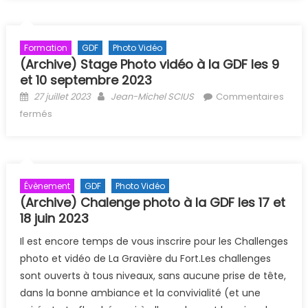
Formation
GDF
Photo Vidéo
(Archive) Stage Photo vidéo à la GDF les 9
et 10 septembre 2023
Posted on
Author
27 juillet 2023
Jean-Michel SCIUS
Commentaires
sur (Archive) Stage Photo vidéo à la GDF les 9 et 10
fermés
septembre 2023
Évènement
GDF
Photo Vidéo
(Archive) Chalenge photo à la GDF les 17 et
18 juin 2023
Il est encore temps de vous inscrire pour les Challenges
photo et vidéo de La Gravière du Fort.Les challenges
sont ouverts à tous niveaux, sans aucune prise de tête,
dans la bonne ambiance et la convivialité (et une