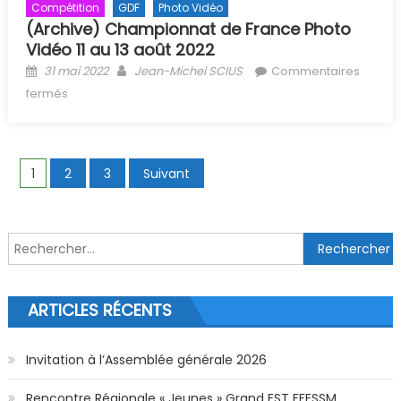
Compétition
GDF
Photo Vidéo
(Archive) Championnat de France Photo
Vidéo 11 au 13 août 2022
Posted on
Author
31 mai 2022
Jean-Michel SCIUS
Commentaires
sur (Archive) Championnat de France Photo Vidéo 11 au
fermés
13 août 2022
Navigation des articles
1
2
3
Suivant
Rechercher :
ARTICLES RÉCENTS
Invitation à l’Assemblée générale 2026
Rencontre Régionale « Jeunes » Grand EST FFESSM