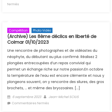
sur Stage régional Photo-Vidéo Printemps 2024
fermés
Compétition
Photo Vidéo
(Archive) Les 8ème déclics en liberté de
Colmar 01/10/2023
Une rencontre de photographes et de vidéastes du
néophyte, du débutant au plus confirmé. Réalisez 2
plongées entrecoupées d’un repas convivial qui
permet un échange riche sur notre passion.En octobre
la température de l’eau est encore clémente et nous y
plongeons souvent, on y rencontre des silures, des gros
brochets, … et même des bryozoaires. […]
Posted on
Author
6 septembre 2023
Jean-Michel SCIUS
sur (Archive) Les 8ème déclics en
Commentaires fermés
liberté de Colmar 01/10/2023