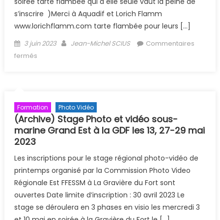
soirée tarte flambée qui à elle seule vaut la peine de
s’inscrire )Merci à Aquadif et Lorich Flamm
www.lorichflamm.com tarte flambée pour leurs […]
Posted on
Author
3 juin 2023
Jean-Michel SCIUS
Commentaires
sur (Archive) Chalenge photo à la GDF les 17 et 18 juin
fermés
2023
Formation
Photo Vidéo
(Archive) Stage Photo et vidéo sous-
marine Grand Est à la GDF les 13, 27-29 mai
2023
Les inscriptions pour le stage régional photo-vidéo de
printemps organisé par la Commission Photo Video
Régionale Est FFESSM à La Gravière du Fort sont
ouvertes Date limite d’inscription : 30 avril 2023 Le
stage se déroulera en 3 phases en visio les mercredi 3
et 10 mai en soirée à la Gravière du Fort le […]