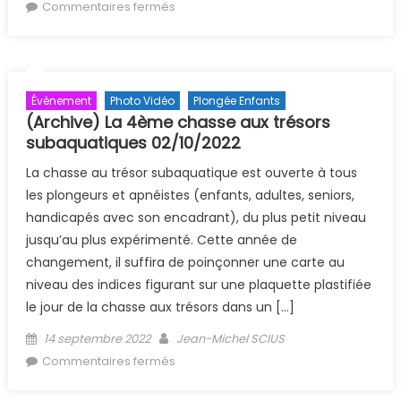
sur (Archive) Stage Lightroom
Commentaires fermés
Classic 28-29 janvier 2023 à la
Gravière du Fort
Évènement
Photo Vidéo
Plongée Enfants
(Archive) La 4ème chasse aux trésors
subaquatiques 02/10/2022
La chasse au trésor subaquatique est ouverte à tous
les plongeurs et apnéistes (enfants, adultes, seniors,
handicapés avec son encadrant), du plus petit niveau
jusqu’au plus expérimenté. Cette année de
changement, il suffira de poinçonner une carte au
niveau des indices figurant sur une plaquette plastifiée
le jour de la chasse aux trésors dans un […]
Posted on
Author
14 septembre 2022
Jean-Michel SCIUS
sur (Archive) La 4ème chasse aux
Commentaires fermés
trésors subaquatiques 02/10/2022