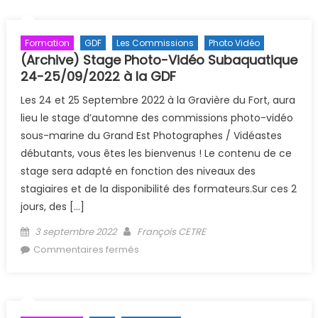
Formation
GDF
Les Commissions
Photo Vidéo
(Archive) Stage Photo-Vidéo Subaquatique
24-25/09/2022 à la GDF
Les 24 et 25 Septembre 2022 à la Gravière du Fort, aura
lieu le stage d’automne des commissions photo-vidéo
sous-marine du Grand Est Photographes / Vidéastes
débutants, vous êtes les bienvenus ! Le contenu de ce
stage sera adapté en fonction des niveaux des
stagiaires et de la disponibilité des formateurs.Sur ces 2
jours, des […]
Posted on
Author
3 septembre 2022
François CETRE
sur (Archive) Stage Photo-Vidéo
Commentaires fermés
Subaquatique 24-25/09/2022 à la
GDF