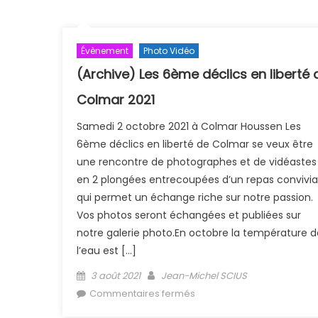
Évènement
Photo Vidéo
(Archive) Les 6ème déclics en liberté 
Colmar 2021
Samedi 2 octobre 2021 à Colmar Houssen Les
6ème déclics en liberté de Colmar se veux être
une rencontre de photographes et de vidéastes
en 2 plongées entrecoupées d’un repas convivia
qui permet un échange riche sur notre passion.
Vos photos seront échangées et publiées sur
notre galerie photo.En octobre la température d
l’eau est […]
Posted on
Author
3 août 2021
Jean-Michel SCIUS
sur (Archive) Les 6ème dé
Commentaires fermés
en liberté de Colmar 2021