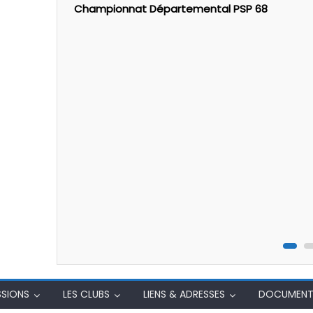
o Vidéo
Championnat Départemental PSP 68
temps
SSIONS
LES CLUBS
LIENS & ADRESSES
DOCUMENT