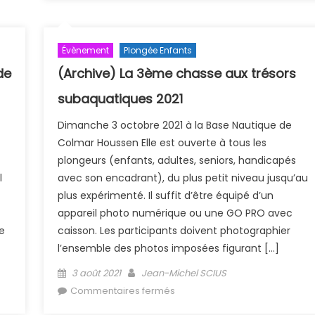
Évènement
Plongée Enfants
de
(Archive) La 3ème chasse aux trésors
subaquatiques 2021
Dimanche 3 octobre 2021 à la Base Nautique de
Colmar Houssen Elle est ouverte à tous les
plongeurs (enfants, adultes, seniors, handicapés
l
avec son encadrant), du plus petit niveau jusqu’au
plus expérimenté. Il suffit d’être équipé d’un
appareil photo numérique ou une GO PRO avec
e
caisson. Les participants doivent photographier
l’ensemble des photos imposées figurant […]
Posted on
Author
3 août 2021
Jean-Michel SCIUS
clics
sur (Archive) La 3ème chasse
Commentaires fermés
aux trésors subaquatiques 202