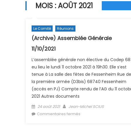
MOIS :
AOÛT 2021
Le Comité
Réunions
(Archive) Assemblée Générale
11/10/2021
L’assemblée générale non élective du Codep 68
eu lieu le lundi 11 octobre 2021 à 19h30. Elle s’est
tenue à La salle des fêtes de Fessenheim Rue d
la première armée (D3bis) 68740 Fessenheim
(accès en PJ) Compte rendu de l’AG du 11 octob
2021 Autres documents
Posted on
Author
24 août 2021
Jean-Michel SCIUS
sur (Archive) Assemblée
Commentaires fermés
Générale 11/10/2021