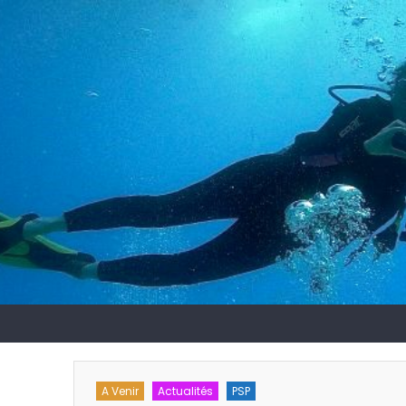
hes
A Venir
Actualités
PSP