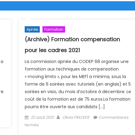
Apnée
Formation
(Archive) Formation compensation
pour les cadres 2021
 a
La commission apnée du CODEP 68 organise une
formation aux techniques de compensation
e
« moving limits », pour les MEF1 a minima, sous la
forme de 6 soirées avec tutoriels (en anglais) et 5
re
soirées en visio, du mois d’octobre à décembre. Le
coût de la formation est de 75 euros.La formation
pourra être ouverte aux candidats […]
Posted on
Author
22 août 2021
Olivia FRICKER
Commentaires
sur (Archive) Formation compensation pour les
fermés
cadres 2021