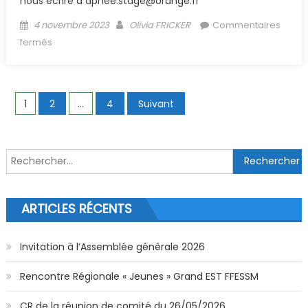
nous écrire à apnee.stage@orange.fr
Posted on
Author
4 novembre 2023
Olivia FRICKER
Commentaires
sur (Archive) 12ème Coupe des Cormorans
fermés
Navigation des articles
1
2
…
4
Suivant
Rechercher :
ARTICLES RÉCENTS
Invitation à l’Assemblée générale 2026
Rencontre Régionale « Jeunes » Grand EST FFESSM
CR de la réunion de comité du 26/05/2026