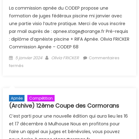
La commission apnée du CODEP propose une
formation de juges fédéraux piscine mi janvier avec
une partie visio l’autre pratique. Merci de vous inscrire
par mail auprès de : apnee.stage@orange.fr Pré-requis
: diplôme d’apnéiste piscine + RIFA Apnée. Olivia FRICKER
Commission Apnée – CODEP 68
Posted on
Author
5 janvier 2024
Olivia FRICKER
Commentaires
sur APNEE FORMATION DE JUGES PISCINE
fermés
Apnée
Compétition
(Archive) 12ème Coupe des Cormorans
C’est parti pour une nouvelle édition qui aura lieu les 16
et 17 décembre à Mulhouse Nous en profitons pour
faire un appel aux juges et bénévoles, vous pouvez