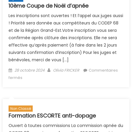
10ème Coupe de Noël d’apnée
Les inscriptions sont ouvertes ! Et l’appel aux juges aussi
! Priorité sera donnée aux compétiteurs du CODEP 68
et de la Région Grand-Est.Votre inscription vous sera
confirmée après clôture des inscriptions. Elle ne sera
effective qu’après paiement (à faire dans les 2 jours
suivants confirmation d’inscription) Pour les juges et
bénévoles, merci de vous […]
Posted on
Author
28 octobre 2024
Olivia FRICKER
Commentaires
sur 10ème Coupe de Noël d’apnée
fermés
Non Classé
Formation ESCORTE anti-dopage
Ouvert à toutes commissions La commission apnée du