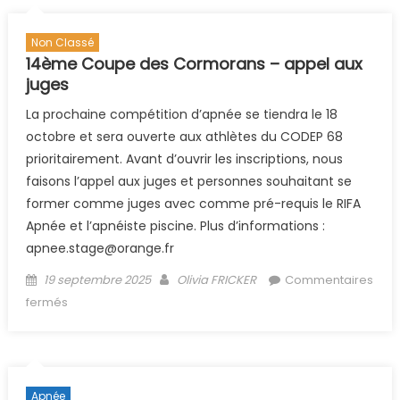
Non Classé
14ème Coupe des Cormorans – appel aux
juges
La prochaine compétition d’apnée se tiendra le 18
octobre et sera ouverte aux athlètes du CODEP 68
prioritairement. Avant d’ouvrir les inscriptions, nous
faisons l’appel aux juges et personnes souhaitant se
former comme juges avec comme pré-requis le RIFA
Apnée et l’apnéiste piscine. Plus d’informations :
apnee.stage@orange.fr
Posted on
Author
19 septembre 2025
Olivia FRICKER
Commentaires
sur 14ème Coupe des Cormorans – appel aux juges
fermés
Apnée