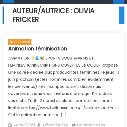
AUTEUR/AUTRICE :
OLIVIA
FRICKER
Non Classé
Animation féminisation
ANIMATION
SPORTS SOUS-MARINS ET
FEMINISATIONINSCRIPTIONS OUVERTES Le CODEP propose
une soirée dédiée aux pratiquantes féminines, le jeudi 11
juin prochain (et les hommes sont bien évidemment
les bienvenus) !Les inscriptions sont désormais
ouvertes et nous vous invitons à partager l’info dans
vos clubs.Tarif : 2 eurosLes places aux ateliers seront
limitées.https://www.helloasso.com/…/soiree-sport-et…
Cette animation aura lieu […]
Posted on
Author
14 mai 2026
Olivia FRICKER
Commentaires