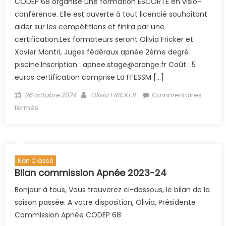
CODEP 68 organise une formation ESCORTE en visio-
conférence. Elle est ouverte à tout licencié souhaitant
aider sur les compétitions et finira par une
certification.Les formateurs seront Olivia Fricker et
Xavier Montri, Juges fédéraux apnée 2ème degré
piscine.Inscription : apnee.stage@orange.fr Coût : 5
euros certification comprise La FFESSM […]
Posted on
Author
26 octobre 2024
Olivia FRICKER
Commentaires
sur Formation ESCORTE anti-dopage
fermés
Non Classé
Bilan commission Apnée 2023-24
Bonjour à tous, Vous trouverez ci-dessous, le bilan de la
saison passée. A votre disposition, Olivia, Présidente
Commission Apnée CODEP 68