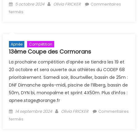
Posted on
Author
5 octobre 2024
Olivia FRICKER
Commentaires
sur Bilan commission Apnée 2023-24
fermés
Apnée
Compétition
13ème Coupe des Cormorans
La prochaine compétition d’apnée se tiendra les 19 et
20 octobre et sera ouverte aux athlètes du CODEP 68
prioritairement. Samedi soir, Bourtwiller, bassin de 25m :
DNF Dimanche après-midi, piscine de l’Illberg, bassin de
50m, DYN bi, monopalme et sprint 4X50m. Plus d’infos :
apnee.stage@orange.fr
Posted on
Author
14 septembre 2024
Olivia FRICKER
Commentaires
sur 13ème Coupe des Cormorans
fermés