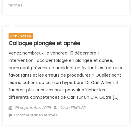
sur Animation féminisation
fermés
Non Classé
Colloque plongée et apnée
Venez nombreux, le vendredi 19 décembre !
Intervention : accidentologie en plongée et apnée,
comment prévenir un accident en évitant les facteurs
favorisants et les erreurs de procédures ? Quelles sont
les indications du caisson hyperbare. Dr Carl Willem. il
faudrait plusieurs vies pour pouvoir afficher les
différents compétences de Carl sur un C.V. Outre […]
Posted on
Author
28 septembre 2025
Olivia FRICKER
sur Colloque plongée et apnée
Commentaires fermés