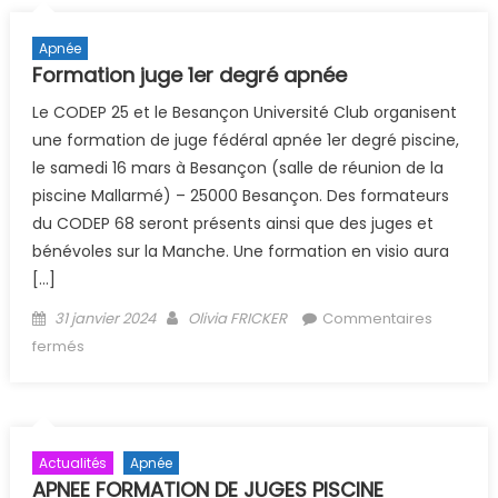
Apnée
Formation juge 1er degré apnée
Le CODEP 25 et le Besançon Université Club organisent
une formation de juge fédéral apnée 1er degré piscine,
le samedi 16 mars à Besançon (salle de réunion de la
piscine Mallarmé) – 25000 Besançon. Des formateurs
du CODEP 68 seront présents ainsi que des juges et
bénévoles sur la Manche. Une formation en visio aura
[…]
Posted on
Author
31 janvier 2024
Olivia FRICKER
Commentaires
sur Formation juge 1er degré apnée
fermés
Actualités
Apnée
APNEE FORMATION DE JUGES PISCINE