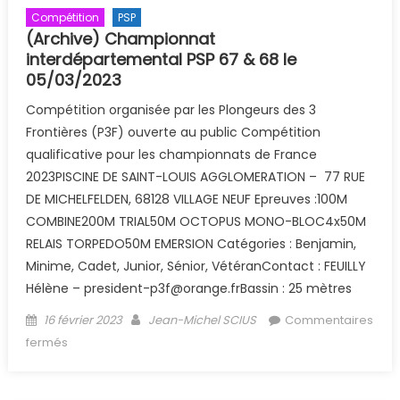
Compétition
PSP
(Archive) Championnat
interdépartemental PSP 67 & 68 le
05/03/2023
Compétition organisée par les Plongeurs des 3
Frontières (P3F) ouverte au public Compétition
qualificative pour les championnats de France
2023PISCINE DE SAINT-LOUIS AGGLOMERATION – 77 RUE
DE MICHELFELDEN, 68128 VILLAGE NEUF Epreuves :100M
COMBINE200M TRIAL50M OCTOPUS MONO-BLOC4x50M
RELAIS TORPEDO50M EMERSION Catégories : Benjamin,
Minime, Cadet, Junior, Sénior, VétéranContact : FEUILLY
Hélène – president-p3f@orange.frBassin : 25 mètres
Posted on
Author
16 février 2023
Jean-Michel SCIUS
Commentaires
sur (Archive) Championnat interdépartemental PSP 67
fermés
& 68 le 05/03/2023