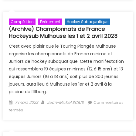
Compétition
Évènement
Hockey Subaquatique
(Archive) Championnats de France
Hockeysub Mulhouse les 1 et 2 avril 2023
C’est avec plaisir que le Touring Plongée Mulhouse
organise les championnats de France minime et
Juniors de hockey subaquatique. Cette manifestation
qui rassemblera 19 équipes minimes (12 à 15 ans) et 13
équipes Juniors (16 à 18 ans) soit plus de 300 jeunes
joueurs, aura lieu à Mulhouse les 1er et 2 avril à la
piscine de l’Illberg.
Posted on
Author
7 mars 2023
Jean-Michel SCIUS
Commentaires
sur (Archive) Championnats de France Hockeysub
fermés
Mulhouse les 1 et 2 avril 2023