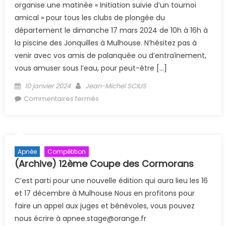
organise une matinée « Initiation suivie d’un tournoi
amical » pour tous les clubs de plongée du
département le dimanche 17 mars 2024 de 10h à 16h à
la piscine des Jonquilles à Mulhouse. N’hésitez pas à
venir avec vos amis de palanquée ou d’entraînement,
vous amuser sous l’eau, pour peut-être […]
Posted on
Author
10 janvier 2024
Jean-Michel SCIUS
sur Initiation et tournoi amical hockey
Commentaires fermés
17/03/2024
Apnée
Compétition
(Archive) 12ème Coupe des Cormorans
C’est parti pour une nouvelle édition qui aura lieu les 16
et 17 décembre à Mulhouse Nous en profitons pour
faire un appel aux juges et bénévoles, vous pouvez
nous écrire à apnee.stage@orange.fr