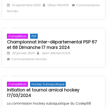
Posted on
Author
14 septembre 2024
Olivia FRICKER
Commentaires
sur 13ème Coupe des Cormorans
fermés
Compétition
PSP
Championnat inter-départemental PSP 67
et 68 Dimanche 17 mars 2024
Posted on
Author
30 janvier 2024
Jean-Michel SCIUS
sur Championnat inter-
Commentaires fermés
départemental PSP 67 et 68
Dimanche 17 mars 2024
Compétition
Hockey Subaquatique
Initiation et tournoi amical hockey
17/03/2024
La commission hockey subaquatique du Codep68