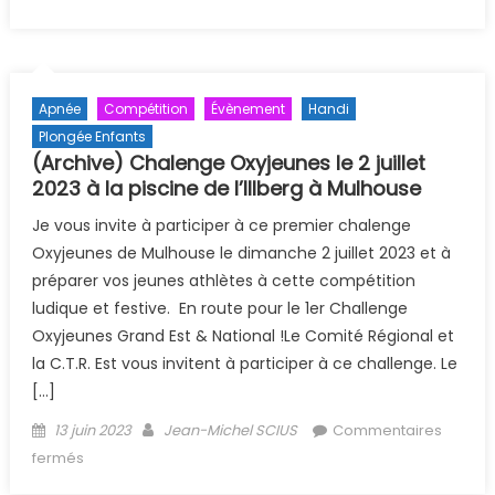
liberté de Colmar 01/10/2023
Apnée
Compétition
Évènement
Handi
Plongée Enfants
(Archive) Chalenge Oxyjeunes le 2 juillet
2023 à la piscine de l’Illberg à Mulhouse
Je vous invite à participer à ce premier chalenge
Oxyjeunes de Mulhouse le dimanche 2 juillet 2023 et à
préparer vos jeunes athlètes à cette compétition
ludique et festive. En route pour le 1er Challenge
Oxyjeunes Grand Est & National !Le Comité Régional et
la C.T.R. Est vous invitent à participer à ce challenge. Le
[…]
Posted on
Author
13 juin 2023
Jean-Michel SCIUS
Commentaires
sur (Archive) Chalenge Oxyjeunes le 2 juillet 2023 à la
fermés
piscine de l’Illberg à Mulhouse