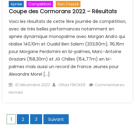
Apnée
Compétition
Non Classé
Coupe des Cormorans 2022 – Résultats
Voici les résultats de cette 1ère journée de compétition,
avec de très belles performances notamment en
apnée dynamique monopalme avec Morgan Andro qui
réalise 140,10m et Oualid Ben Salem (203,60m), 116,16m
pour Morgane Perdomini en bi-palmes, Marc-Antoine
Graziani (158,30m) et JG Chilles (154,77m) en bi-
palmes mais aussi un record de France Jeunes pour
Alexandre Morel […]
Posted on
Author
10 décembre 2022
Olivia FRICKER
Commentaires
sur Coupe des Cormorans 2022 – Résultats
fermés
Navigation des articles
1
2
3
Suivant