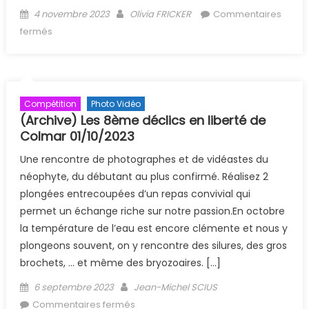
Posted on
Author
4 novembre 2023
Olivia FRICKER
Commentaires
sur (Archive) 12ème Coupe des Cormorans
fermés
Compétition
Photo Vidéo
(Archive) Les 8ème déclics en liberté de
Colmar 01/10/2023
Une rencontre de photographes et de vidéastes du
néophyte, du débutant au plus confirmé. Réalisez 2
plongées entrecoupées d’un repas convivial qui
permet un échange riche sur notre passion.En octobre
la température de l’eau est encore clémente et nous y
plongeons souvent, on y rencontre des silures, des gros
brochets, … et même des bryozoaires. […]
Posted on
Author
6 septembre 2023
Jean-Michel SCIUS
sur (Archive) Les 8ème déclics en
Commentaires fermés