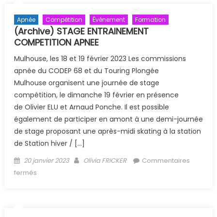
Apnée
Compétition
Évènement
Formation
(Archive) STAGE ENTRAINEMENT
COMPETITION APNEE
Mulhouse, les 18 et 19 février 2023 Les commissions
apnée du CODEP 68 et du Touring Plongée
Mulhouse organisent une journée de stage
compétition, le dimanche 19 février en présence
de Olivier ELU et Arnaud Ponche. Il est possible
également de participer en amont à une demi-journée
de stage proposant une après-midi skating à la station
de Station hiver / […]
Posted on
Author
20 janvier 2023
Olivia FRICKER
Commentaires
sur (Archive) STAGE ENTRAINEMENT COMPETITION APNEE
fermés