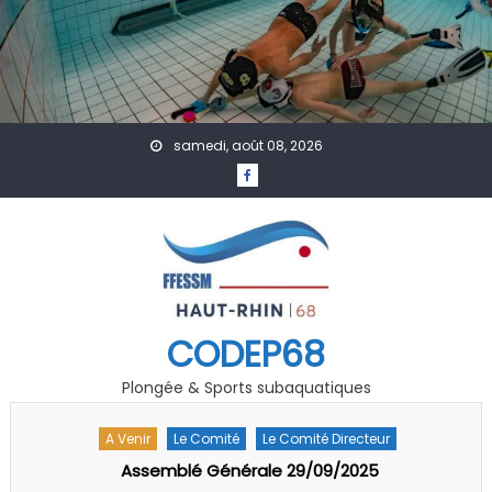
Skip to content
samedi, août 08, 2026
CODEP68
Plongée & Sports subaquatiques
A Venir
Accueil
Actualités
Rencontre Régionale « Jeunes » Grand EST FFESSM