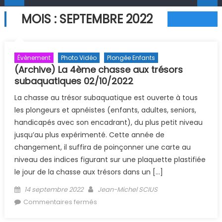
MOIS :
SEPTEMBRE 2022
Évènement
Photo Vidéo
Plongée Enfants
(Archive) La 4ème chasse aux trésors
subaquatiques 02/10/2022
La chasse au trésor subaquatique est ouverte à tous
les plongeurs et apnéistes (enfants, adultes, seniors,
handicapés avec son encadrant), du plus petit niveau
jusqu’au plus expérimenté. Cette année de
changement, il suffira de poinçonner une carte au
niveau des indices figurant sur une plaquette plastifiée
le jour de la chasse aux trésors dans un […]
Posted on
Author
14 septembre 2022
Jean-Michel SCIUS
sur (Archive) La 4ème chasse aux
Commentaires fermés
trésors subaquatiques 02/10/2022