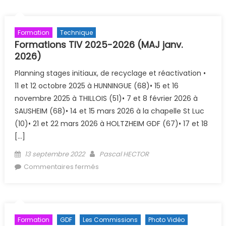
Formation
Technique
Formations TIV 2025-2026 (MAJ janv.
2026)
Planning stages initiaux, de recyclage et réactivation •
11 et 12 octobre 2025 à HUNNINGUE (68)• 15 et 16
novembre 2025 à THILLOIS (51)• 7 et 8 février 2026 à
SAUSHEIM (68)• 14 et 15 mars 2026 à la chapelle St Luc
(10)• 21 et 22 mars 2026 à HOLTZHEIM GDF (67)• 17 et 18
[…]
Posted on
Author
13 septembre 2022
Pascal HECTOR
sur Formations TIV 2025-2026 (MAJ
Commentaires fermés
janv. 2026)
Formation
GDF
Les Commissions
Photo Vidéo