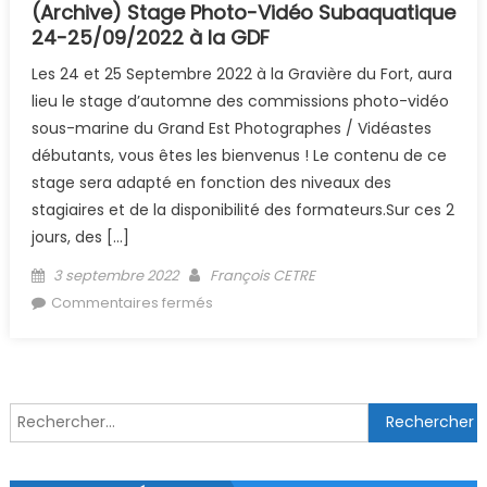
(Archive) Stage Photo-Vidéo Subaquatique
24-25/09/2022 à la GDF
Les 24 et 25 Septembre 2022 à la Gravière du Fort, aura
lieu le stage d’automne des commissions photo-vidéo
sous-marine du Grand Est Photographes / Vidéastes
débutants, vous êtes les bienvenus ! Le contenu de ce
stage sera adapté en fonction des niveaux des
stagiaires et de la disponibilité des formateurs.Sur ces 2
jours, des […]
Posted on
Author
3 septembre 2022
François CETRE
sur (Archive) Stage Photo-Vidéo
Commentaires fermés
Subaquatique 24-25/09/2022 à la
GDF
Rechercher :