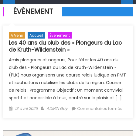
ÉVÈNEMENT
A Venir
Accueil
Évènement
Les 40 ans du club des « Plongeurs du Lac
de Kruth-Wildenstein »
Amis plongeurs et nageurs, Pour fêter les 40 ans du
club des « Plongeurs du Lac de Kruth-Wildenstein »
(PLK),nous organisons une course relais ludique en PMT
et souhaitons mobiliser les clubs de la région. Course
de relais : Programme Objectif : Un moment convivial,
sportif et accessible à tous, centré sur le plaisir et […]
Posted on
Author
sur Les
13 avril 2026
ADMIN Guy
Commentaires fermés
ans du
des «
Plonge