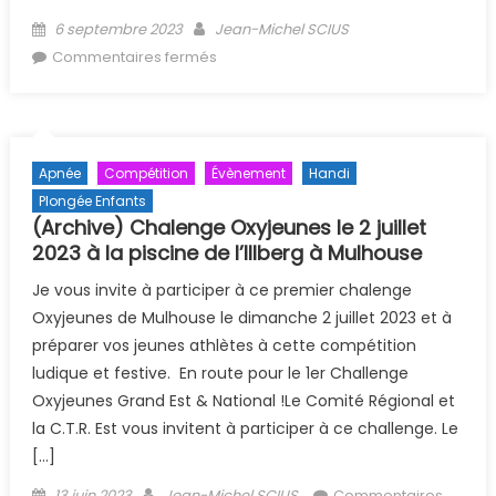
Posted on
Author
6 septembre 2023
Jean-Michel SCIUS
sur (Archive) La 5ème chasse aux
Commentaires fermés
trésors subaquatiques 01/10/2023
Apnée
Compétition
Évènement
Handi
Plongée Enfants
(Archive) Chalenge Oxyjeunes le 2 juillet
2023 à la piscine de l’Illberg à Mulhouse
Je vous invite à participer à ce premier chalenge
Oxyjeunes de Mulhouse le dimanche 2 juillet 2023 et à
préparer vos jeunes athlètes à cette compétition
ludique et festive. En route pour le 1er Challenge
Oxyjeunes Grand Est & National !Le Comité Régional et
la C.T.R. Est vous invitent à participer à ce challenge. Le
[…]
Posted on
Author
13 juin 2023
Jean-Michel SCIUS
Commentaires