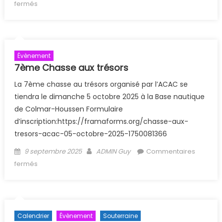
sur Stage régional Photo-Vidéo Printemps 2026
fermés
Évènement
7ème Chasse aux trésors
La 7ème chasse au trésors organisé par l’ACAC se
tiendra le dimanche 5 octobre 2025 à la Base nautique
de Colmar-Houssen Formulaire
d’inscription:https://framaforms.org/chasse-aux-
tresors-acac-05-octobre-2025-1750081366
Posted on
Author
9 septembre 2025
ADMIN Guy
Commentaires
sur 7ème Chasse aux trésors
fermés
Calendrier
Évènement
Souterraine