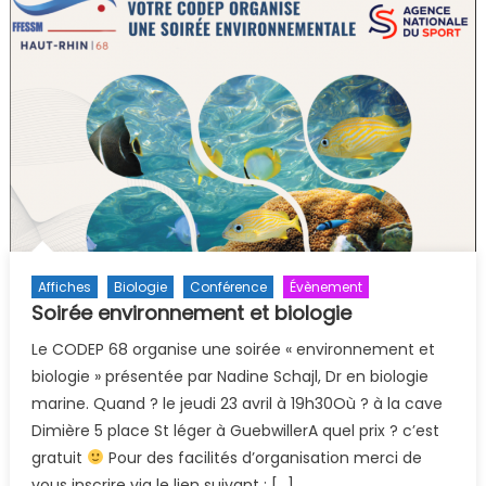
du Lac
Kruth-
Wilden
»
Affiches
Biologie
Conférence
Évènement
Soirée environnement et biologie
Le CODEP 68 organise une soirée « environnement et
biologie » présentée par Nadine Schajl, Dr en biologie
marine. Quand ? le jeudi 23 avril à 19h30Où ? à la cave
Dimière 5 place St léger à GuebwillerA quel prix ? c’est
gratuit
Pour des facilités d’organisation merci de
vous inscrire via le lien suivant : […]