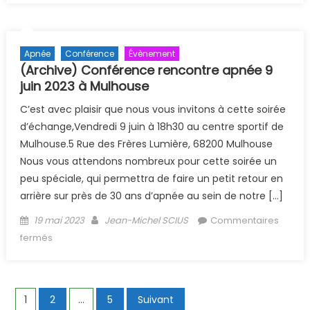
Apnée
Conférence
Évènement
(Archive) Conférence rencontre apnée 9
juin 2023 à Mulhouse
C’est avec plaisir que nous vous invitons à cette soirée
d’échange,Vendredi 9 juin à 18h30 au centre sportif de
Mulhouse.5 Rue des Frères Lumière, 68200 Mulhouse
Nous vous attendons nombreux pour cette soirée un
peu spéciale, qui permettra de faire un petit retour en
arrière sur près de 30 ans d’apnée au sein de notre […]
Posted on
Author
19 mai 2023
Jean-Michel SCIUS
Commentaires
sur (Archive) Conférence rencontre apnée 9 juin 2023
fermés
à Mulhouse
Navigation des articles
1
2
…
5
Suivant