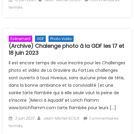
sur (Archive) Chalenge Oxyjeunes le 2 juillet 2023 à la
fermés
piscine de l’Illberg à Mulhouse
Évènement
GDF
Photo Vidéo
(Archive) Chalenge photo à la GDF les 17 et
18 juin 2023
Il est encore temps de vous inscrire pour les Challenges
photo et vidéo de La Gravière du Fort.Les challenges
sont ouverts à tous niveaux, sans aucune prise de tête,
dans la bonne ambiance et la convivialité (et une
soirée tarte flambée qui à elle seule vaut la peine de
s’inscrire )Merci à Aquadif et Lorich Flamm
www.lorichflamm.com tarte flambée pour leurs […]
Posted on
Author
3 juin 2023
Jean-Michel SCIUS
Commentaires
sur (Archive) Chalenge photo à la GDF les 17 et 18 juin
fermés
2023