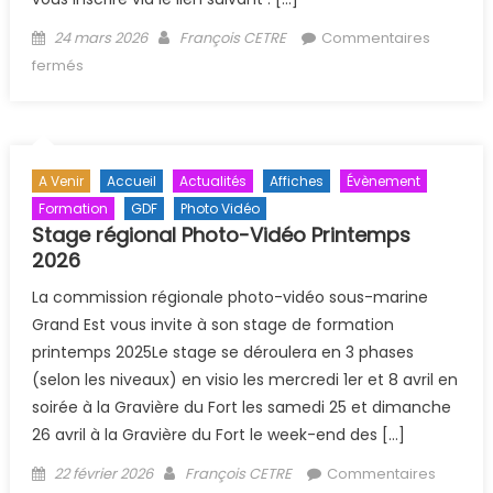
Posted on
Author
24 mars 2026
François CETRE
Commentaires
sur Soirée environnement et biologie
fermés
A Venir
Accueil
Actualités
Affiches
Évènement
Formation
GDF
Photo Vidéo
Stage régional Photo-Vidéo Printemps
2026
La commission régionale photo-vidéo sous-marine
Grand Est vous invite à son stage de formation
printemps 2025Le stage se déroulera en 3 phases
(selon les niveaux) en visio les mercredi 1er et 8 avril en
soirée à la Gravière du Fort les samedi 25 et dimanche
26 avril à la Gravière du Fort le week-end des […]
Posted on
Author
22 février 2026
François CETRE
Commentaires