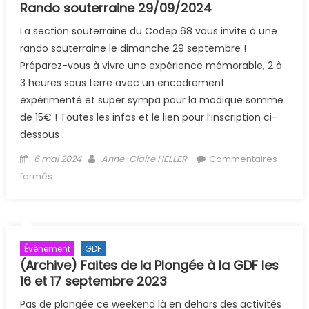
Rando souterraine 29/09/2024
La section souterraine du Codep 68 vous invite à une
rando souterraine le dimanche 29 septembre !
Préparez-vous à vivre une expérience mémorable, 2 à
3 heures sous terre avec un encadrement
expérimenté et super sympa pour la modique somme
de 15€ ! Toutes les infos et le lien pour l’inscription ci-
dessous :
Posted on
Author
6 mai 2024
Anne-Claire HELLER
Commentaires
sur Rando souterraine 29/09/2024
fermés
Évènement
GDF
(Archive) Faites de la Plongée à la GDF les
16 et 17 septembre 2023
Pas de plongée ce weekend là en dehors des activités