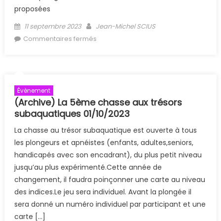
proposées
Posted on
Author
11 septembre 2023
Jean-Michel SCIUS
sur (Archive) Faites de la Plongée à
Commentaires fermés
la GDF les 16 et 17 septembre 2023
Évènement
(Archive) La 5ème chasse aux trésors
subaquatiques 01/10/2023
La chasse au trésor subaquatique est ouverte à tous
les plongeurs et apnéistes (enfants, adultes,seniors,
handicapés avec son encadrant), du plus petit niveau
jusqu’au plus expérimenté.Cette année de
changement, il faudra poinçonner une carte au niveau
des indices.Le jeu sera individuel. Avant la plongée il
sera donné un numéro individuel par participant et une
carte […]