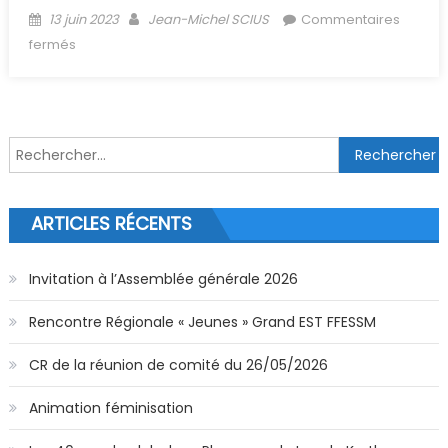
Posted on
Author
13 juin 2023
Jean-Michel SCIUS
Commentaires
sur (Archive) Chalenge Oxyjeunes le 2 juillet 2023 à la
fermés
piscine de l’Illberg à Mulhouse
Rechercher :
ARTICLES RÉCENTS
Invitation à l’Assemblée générale 2026
Rencontre Régionale « Jeunes » Grand EST FFESSM
CR de la réunion de comité du 26/05/2026
Animation féminisation