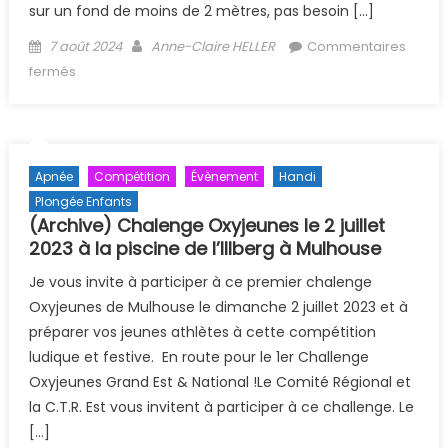
sur un fond de moins de 2 mètres, pas besoin […]
Posted on
Author
7 août 2024
Anne-Claire HELLER
Commentaires
sur CACI+questionnaire handisub
fermés
Apnée
Compétition
Évènement
Handi
Plongée Enfants
(Archive) Chalenge Oxyjeunes le 2 juillet
2023 à la piscine de l’Illberg à Mulhouse
Je vous invite à participer à ce premier chalenge
Oxyjeunes de Mulhouse le dimanche 2 juillet 2023 et à
préparer vos jeunes athlètes à cette compétition
ludique et festive. En route pour le 1er Challenge
Oxyjeunes Grand Est & National !Le Comité Régional et
la C.T.R. Est vous invitent à participer à ce challenge. Le
[…]