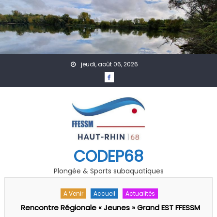
Skip to content
jeudi, août 06, 2026
CODEP68
Plongée & Sports subaquatiques
A Venir
Calendrier
Formation
Secourisme
Calendrier formations secourisme 2025/26