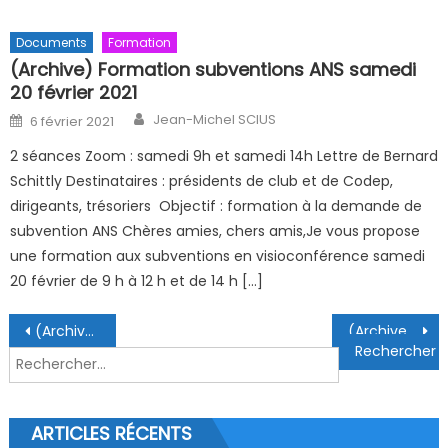
Documents
Formation
(Archive) Formation subventions ANS samedi
20 février 2021
Author
Posted on
Jean-Michel SCIUS
6 février 2021
2 séances Zoom : samedi 9h et samedi 14h Lettre de Bernard
Schittly Destinataires : présidents de club et de Codep,
dirigeants, trésoriers Objectif : formation à la demande de
subvention ANS Chères amies, chers amis,Je vous propose
une formation aux subventions en visioconférence samedi
20 février de 9 h à 12 h et de 14 h […]
Navigation de l’article
(Archive) Trophée des remparts 2020
(Archive) Un nouveau Président à Fessenheim : Yannick Méal
Rechercher :
ARTICLES RÉCENTS