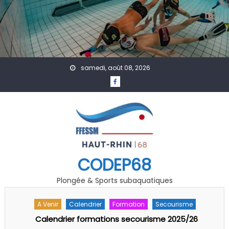
Skip to content
samedi, août 08, 2026
CODEP68
Plongée & Sports subaquatiques
A Venir
Actualités
Formation
Technique
Inscriptions Examen et Stage initial initiateurs 2025-