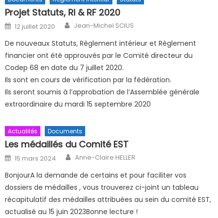
Projet Statuts, RI & RF 2020
Author
Posted on
Jean-Michel SCIUS
12 juillet 2020
De nouveaux Statuts, Règlement intérieur et Règlement
financier ont été approuvés par le Comité directeur du
Codep 68 en date du 7 juillet 2020.
Ils sont en cours de vérification par la fédération.
Ils seront soumis à l’approbation de l’Assemblée générale
extraordinaire du mardi 15 septembre 2020
Actualités
Documents
Les médaillés du Comité EST
Author
Posted on
Anne-Claire HELLER
15 mars 2024
BonjourA la demande de certains et pour faciliter vos
dossiers de médailles , vous trouverez ci-joint un tableau
récapitulatif des médailles attribuées au sein du comité EST,
actualisé au 15 juin 2023Bonne lecture !