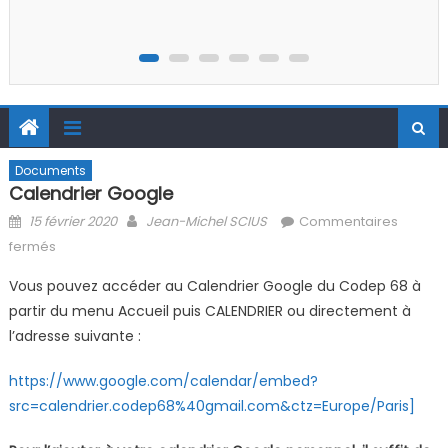
2026
Documents
Calendrier Google
Posted on
Author
15 février 2020
Jean-Michel SCIUS
Commentaires
sur Calendrier Google
fermés
Vous pouvez accéder au Calendrier Google du Codep 68 à
partir du menu Accueil puis CALENDRIER ou directement à
l’adresse suivante :
https://www.google.com/calendar/embed?
src=calendrier.codep68%40gmail.com&ctz=Europe/Paris]