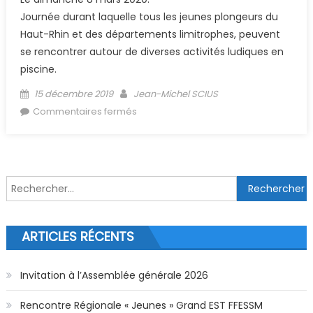
Journée durant laquelle tous les jeunes plongeurs du
Haut-Rhin et des départements limitrophes, peuvent
se rencontrer autour de diverses activités ludiques en
piscine.
Posted on
Author
15 décembre 2019
Jean-Michel SCIUS
sur (Archive) Water Games 2020
Commentaires fermés
annulés
Rechercher :
ARTICLES RÉCENTS
Invitation à l’Assemblée générale 2026
Rencontre Régionale « Jeunes » Grand EST FFESSM