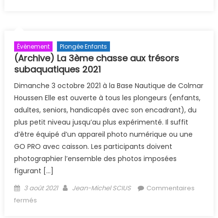
octobre 2021
Évènement
Plongée Enfants
(Archive) La 3ème chasse aux trésors
subaquatiques 2021
Dimanche 3 octobre 2021 à la Base Nautique de Colmar
Houssen Elle est ouverte à tous les plongeurs (enfants,
adultes, seniors, handicapés avec son encadrant), du
plus petit niveau jusqu’au plus expérimenté. Il suffit
d’être équipé d’un appareil photo numérique ou une
GO PRO avec caisson. Les participants doivent
photographier l’ensemble des photos imposées
figurant […]
Posted on
Author
3 août 2021
Jean-Michel SCIUS
Commentaires
sur (Archive) La 3ème chasse aux trésors
fermés
subaquatiques 2021