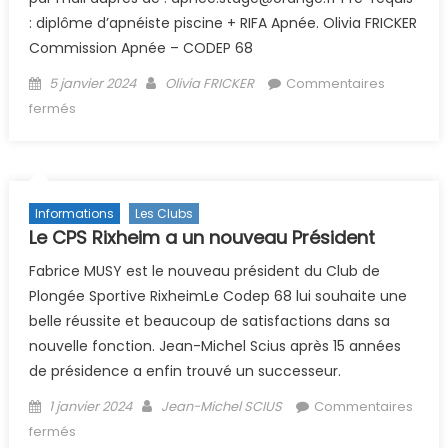
: diplôme d’apnéiste piscine + RIFA Apnée. Olivia FRICKER
Commission Apnée – CODEP 68
Posted on
Author
5 janvier 2024
Olivia FRICKER
Commentaires
sur APNEE FORMATION DE JUGES PISCINE
fermés
Informations
Les Clubs
Le CPS Rixheim a un nouveau Président
Fabrice MUSY est le nouveau président du Club de
Plongée Sportive RixheimLe Codep 68 lui souhaite une
belle réussite et beaucoup de satisfactions dans sa
nouvelle fonction. Jean-Michel Scius après 15 années
de présidence a enfin trouvé un successeur.
Posted on
Author
1 janvier 2024
Jean-Michel SCIUS
Commentaires
sur Le CPS Rixheim a un nouveau Président
fermés