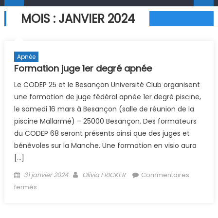
MOIS :
JANVIER 2024
Apnée
Formation juge 1er degré apnée
Le CODEP 25 et le Besançon Université Club organisent
une formation de juge fédéral apnée 1er degré piscine,
le samedi 16 mars à Besançon (salle de réunion de la
piscine Mallarmé) – 25000 Besançon. Des formateurs
du CODEP 68 seront présents ainsi que des juges et
bénévoles sur la Manche. Une formation en visio aura
[…]
Posted on
Author
31 janvier 2024
Olivia FRICKER
Commentaires
sur Formation juge 1er degré apnée
fermés