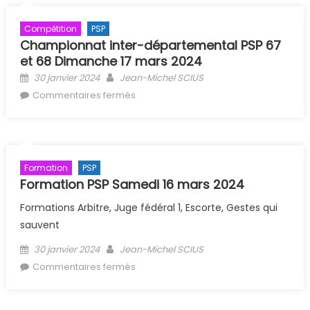
Compétition
PSP
Championnat inter-départemental PSP 67
et 68 Dimanche 17 mars 2024
Posted on
Author
30 janvier 2024
Jean-Michel SCIUS
sur Championnat inter-
Commentaires fermés
départemental PSP 67 et 68
Dimanche 17 mars 2024
Formation
PSP
Formation PSP Samedi 16 mars 2024
Formations Arbitre, Juge fédéral 1, Escorte, Gestes qui
sauvent
Posted on
Author
30 janvier 2024
Jean-Michel SCIUS
sur Formation PSP Samedi 16 mars
Commentaires fermés
2024