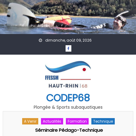
Skip to content
dimanche, août 09, 2026
CODEP68
Plongée & Sports subaquatiques
A Venir
Accueil
Évènement
Les 40 ans du club des « Plongeurs du Lac de Kruth-