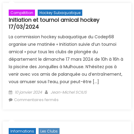
Compétition
Hockey Subaquatique
Initiation et tournoi amical hockey
17/03/2024
La commission hockey subaquatique du Codep68
organise une matinée « Initiation suivie d’un tournoi
amical » pour tous les clubs de plongée du
département le dimanche 17 mars 2024 de 10h à 16h à
la piscine des Jonquilles à Mulhouse. N’hésitez pas à
venir avec vos amis de palanquée ou d’entraînement,
vous amuser sous l’eau, pour peut-être […]
Posted on
Author
10 janvier 2024
Jean-Michel SCIUS
sur Initiation et tournoi amical hockey
Commentaires fermés
17/03/2024
Informations
Les Clubs