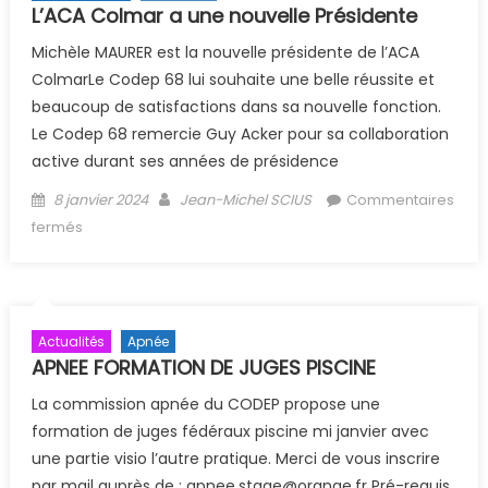
L’ACA Colmar a une nouvelle Présidente
Michèle MAURER est la nouvelle présidente de l’ACA
ColmarLe Codep 68 lui souhaite une belle réussite et
beaucoup de satisfactions dans sa nouvelle fonction.
Le Codep 68 remercie Guy Acker pour sa collaboration
active durant ses années de présidence
Posted on
Author
8 janvier 2024
Jean-Michel SCIUS
Commentaires
sur L’ACA Colmar a une nouvelle Présidente
fermés
Actualités
Apnée
APNEE FORMATION DE JUGES PISCINE
La commission apnée du CODEP propose une
formation de juges fédéraux piscine mi janvier avec
une partie visio l’autre pratique. Merci de vous inscrire
par mail auprès de : apnee.stage@orange.fr Pré-requis